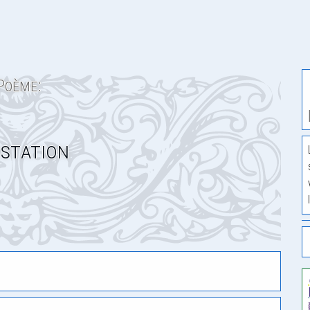
Poème:
station