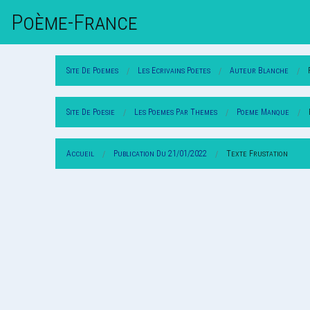
Poème-Fr
Ance
Site De Poemes
Les Ecrivains Poetes
Auteur Blanche
Site De Poesie
Les Poemes Par Themes
Poeme Manque
Accueil
Publication Du 21/01/2022
Texte Frustation