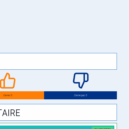
J’aime: 0
J’aime pas: 0
aire