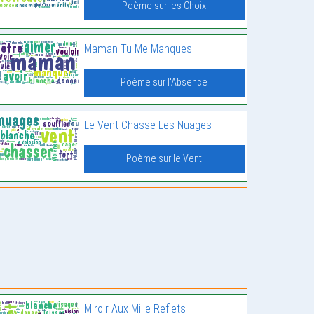
Poème sur les Choix
Maman Tu Me Manques
Poème sur l'Absence
Le Vent Chasse Les Nuages
Poème sur le Vent
Miroir Aux Mille Reflets