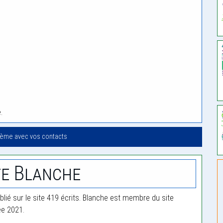
i
.
oème avec vos contacts
e Blanche
blié sur le site 419 écrits. Blanche est membre du site
ée 2021.