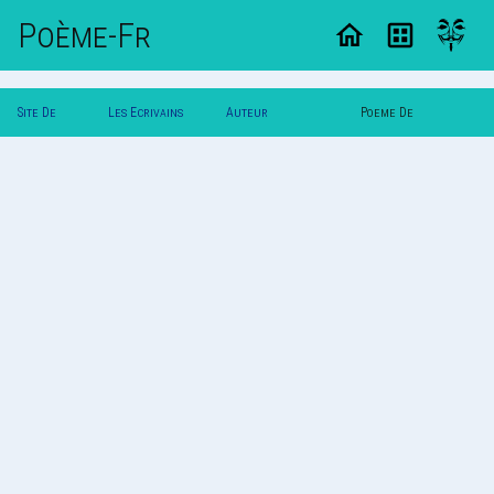
Poème-Fr
Site De
Les Ecrivains
Auteur
Poeme De
Poemes
Poetes
Corbeaublanc90
Corbeaublanc90