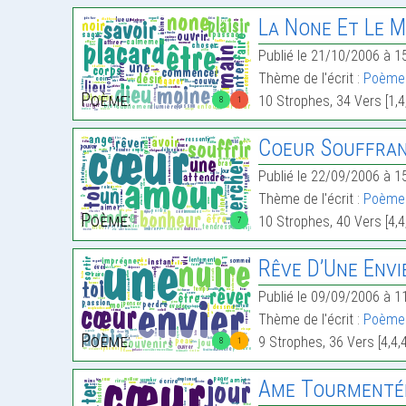
La None Et Le Mo
Publié le 21/10/2006 à 1
Thème de l'écrit :
Poème 
Poème:
10 Strophes, 34 Vers [1,4,
8
1
Coeur Souffra
Publié le 22/09/2006 à 1
Thème de l'écrit :
Poème 
Poème:
10 Strophes, 40 Vers [4,4,
7
Rêve D’Une Envie, 
Publié le 09/09/2006 à 1
Thème de l'écrit :
Poème 
Poème:
9 Strophes, 36 Vers [4,4,4
8
1
Ame Tourmenté