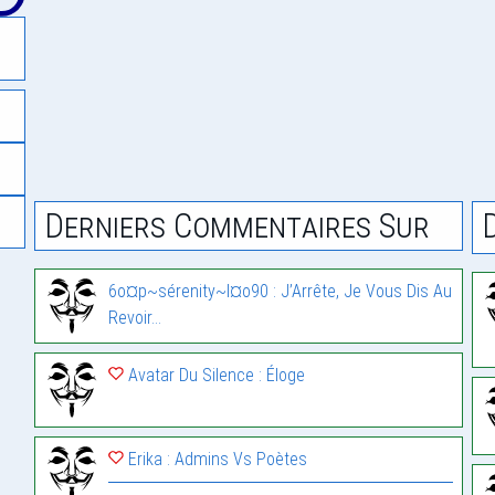
Derniers Commentaires Sur
6o¤p~sérenity~l¤o90 : J’Arrête, Je Vous Dis Au
Revoir…
Avatar Du Silence : Éloge
Erika : Admins Vs Poètes