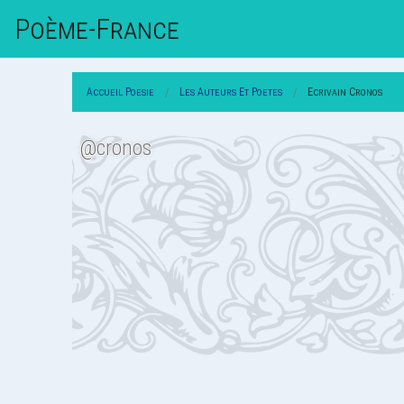
Poème-Fr
Ance
Accueil Poesie
Les Auteurs Et Poetes
Ecrivain Cronos
@cronos