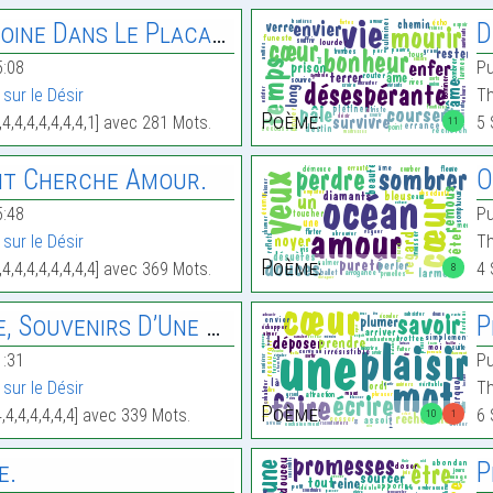
ine Dans Le Placard…
D
5:08
Pu
sur le Désir
Th
Poème:
4,4,4,4,4,4,4,1] avec 281 Mots.
5 
11
nt Cherche Amour.
O
5:48
Pu
sur le Désir
Th
Poème:
4,4,4,4,4,4,4,4] avec 369 Mots.
4 
8
Souvenirs D’Une Nuit.
P
1:31
Pu
sur le Désir
Th
Poème:
,4,4,4,4,4,4] avec 339 Mots.
6 
10
1
e.
P