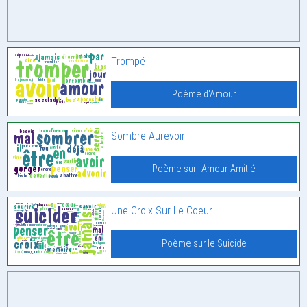
Trompé
Poème d'Amour
Sombre Aurevoir
Poème sur l'Amour-Amitié
Une Croix Sur Le Coeur
Poème sur le Suicide