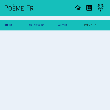
Poème-Fr
Site De
Les Ecrivains
Auteur
Poeme De
Poemes
Poetes
Deadlife
Deadlife