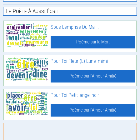
Le Poète À Aussi Écrit:
Sous Lemprise Du Mal. .
Poème sur la Mort
Pour Toi Fleur (L) Lune_mimi
Poème sur l'Amour-Amitié
Pour Toi Petit_ange_noir
Poème sur l'Amour-Amitié