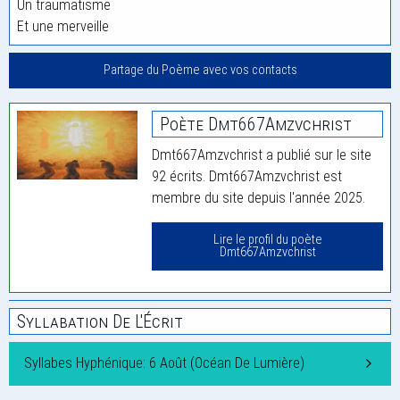
Un traumatisme
Et une merveille
Partage du Poème avec vos contacts
Poète Dmt667Amzvchrist
Dmt667Amzvchrist a publié sur le site
92 écrits. Dmt667Amzvchrist est
membre du site depuis l'année 2025.
Lire le profil du poète
Dmt667Amzvchrist
Syllabation De L'Écrit
Syllabes Hyphénique: 6 Août (Océan De Lumière)