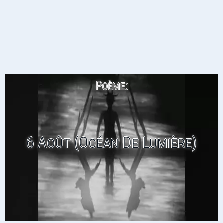
Poème:
6 Août (Océan De Lumière)