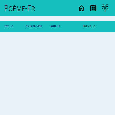
Poème-Fr
Site De
Les Ecrivains
Auteur
Poeme De
Poemes
Poetes
Dmt667Amzvchrist
Dmt667Amzvchrist