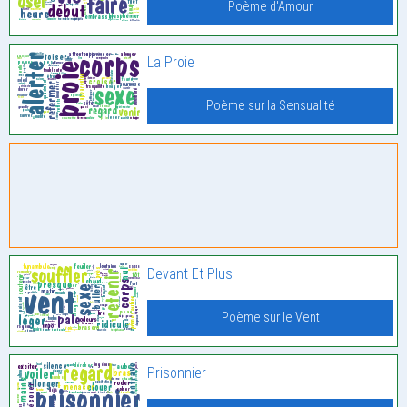
Poème d'Amour
La Proie
Poème sur la Sensualité
Devant Et Plus
Poème sur le Vent
Prisonnier