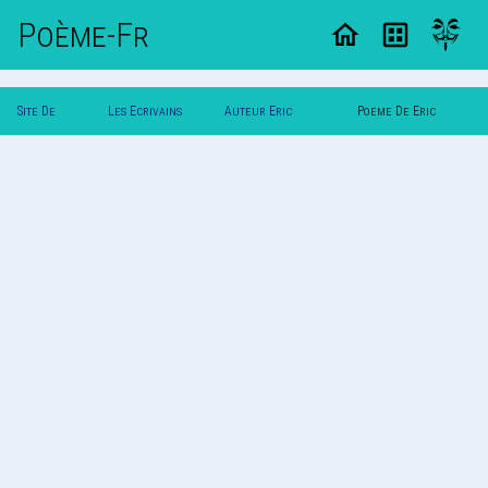
Poème-Fr
Site De
Les Ecrivains
Auteur Eric
Poeme De Eric
Poemes
Poetes
Dunkerque
Dunkerque