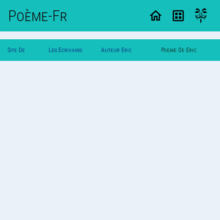
Poème-Fr
Site De
Les Ecrivains
Auteur Eric
Poeme De Eric
Poemes
Poetes
Dunkerque
Dunkerque