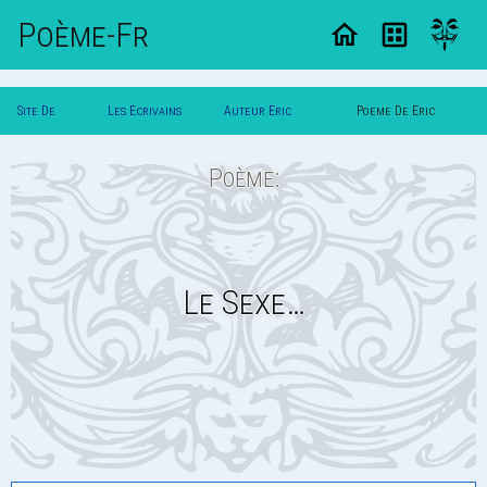
Poème-Fr
Site De
Les Ecrivains
Auteur Eric
Poeme De Eric
Poemes
Poetes
Dunkerque
Dunkerque
Poème:
Le Sexe…