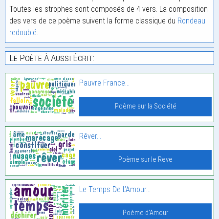
Toutes les strophes sont composés de 4 vers. La composition
des vers de ce poème suivent la forme classique du
Rondeau
redoublé
.
Le Poète À Aussi Écrit:
Pauvre France…
Poème sur la Société
Rêver…
Poème sur le Reve
Le Temps De L’Amour…
Poème d'Amour