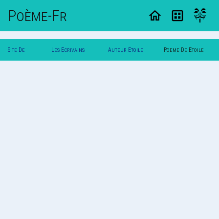
Poème-Fr
Site De
Les Ecrivains
Auteur Etoile
Poeme De Etoile
Poemes
Poetes
Noire
Noire