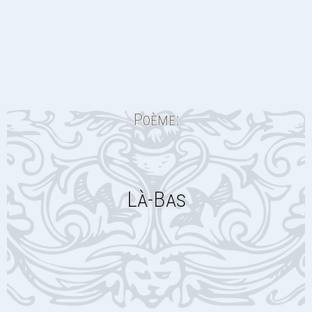
Poème:
Là-Bas