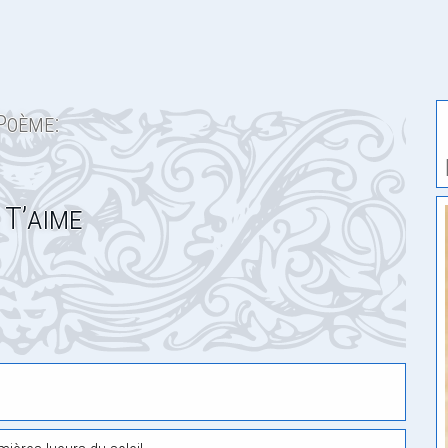
Poème:
 T’aime