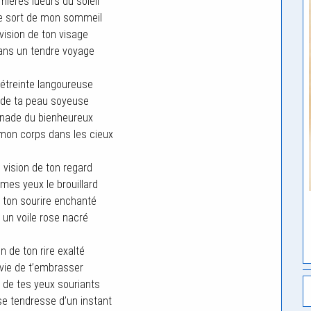
mières lueurs du soleil
e sort de mon sommeil
vision de ton visage
ans un tendre voyage
étreinte langoureuse
 de ta peau soyeuse
enade du bienheureux
mon corps dans les cieux
 vision de ton regard
mes yeux le brouillard
e ton sourire enchanté
l un voile rose nacré
n de ton rire exalté
nvie de t’embrasser
 de tes yeux souriants
e tendresse d’un instant