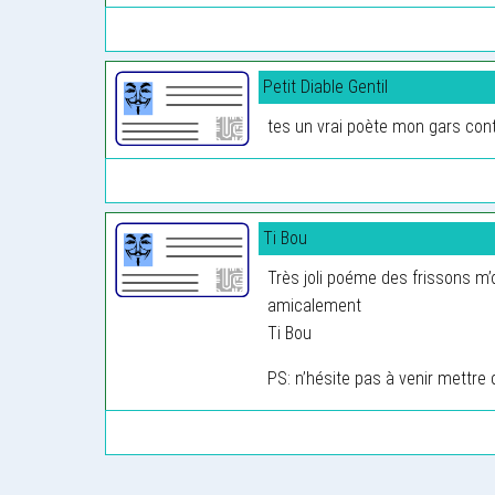
Petit Diable Gentil
tes un vrai poète mon gars con
Ti Bou
Très joli poéme des frissons m’
amicalement
Ti Bou
PS: n’hésite pas à venir mettr