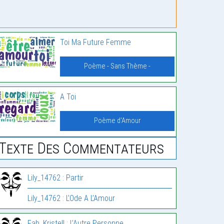
Toi Ma Future Femme
Poème - Sans Thème -
A Toi
Poème d'Amour
Texte Des Commentateurs
Lily_14762 : Partir
Lily_14762 : L’Ode A L’Amour
Fab, Kristell : L’Autre Personne