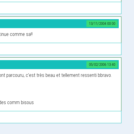
13/11/2004 00:00
tinue comme sa!!
05/02/2006 13:40
ont parcouru, c’est très beau et tellement ressenti bbravo.
e des comm bisous