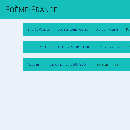
Poème-Fr
Ance
Site De Poemes
Les Ecrivains Poetes
Auteur Fabien
Po
Site De Poesie
Les Poemes Par Themes
Poeme Amour
P
Accueil
Publication Du 08/07/2004
Texte Je T'aime