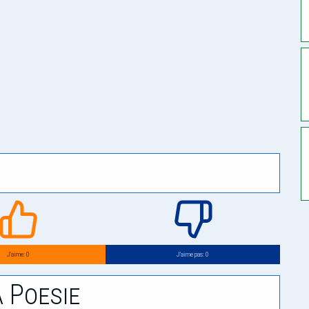
J’aime: 0
J’aime pas: 0
 Poesie