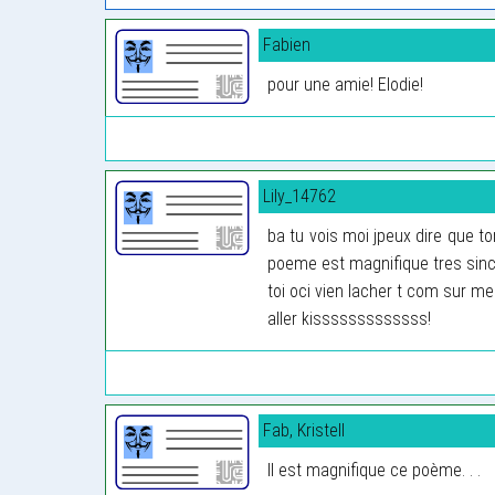
Fabien
pour une amie! Elodie!
Lily_14762
ba tu vois moi jpeux dire que t
poeme est magnifique tres sinc
toi oci vien lacher t com sur m
aller kisssssssssssss!
Fab, Kristell
Il est magnifique ce poème. . .