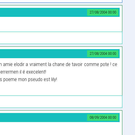
27/08/2004 00:00
27/08/2004 00:00
on amie elodir a vraiment la chane de tavoir comme pote ! ce
errermen il é execelent!
es poeme mon pseudo est lily!
08/09/2004 00:00