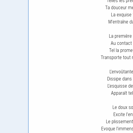
Telles les pre
Ta douceur m
La exquise 
M’entraîne d
La première 
Au contact
Tel la prom
Transporte tout 
L’envoûtante
Dissipe dans 
L’esquisse d
Apparaît te
Le doux so
Excite l’e
Le plissement
Evoque l’immens