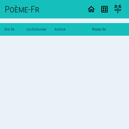
Poème-Fr
Site De
Les Ecrivains
Auteur
Poeme De
Poemes
Poetes
Fallen_Angel_25024
Fallen_Angel_25024