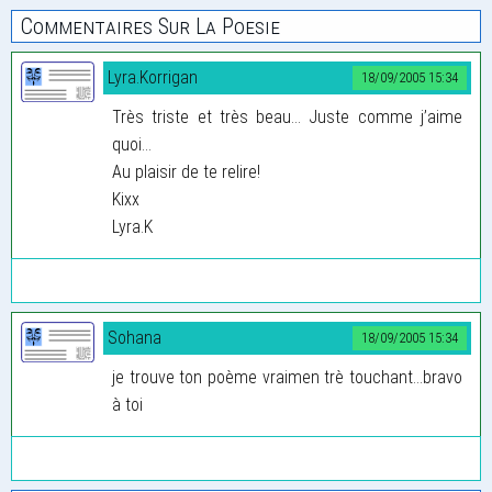
Commentaires Sur La Poesie
Lyra.Korrigan
18/09/2005 15:34
Très triste et très beau... Juste comme j’aime
quoi...
Au plaisir de te relire!
Kixx
Lyra.K
Sohana
18/09/2005 15:34
je trouve ton poème vraimen trè touchant...bravo
à toi