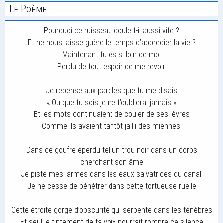
Le Poème
Pourquoi ce ruisseau coule t-il aussi vite ?
Et ne nous laisse guère le temps d’apprecier la vie ?
Maintenant tu es si loin de moi
Perdu de tout espoir de me revoir.
Je repense aux paroles que tu me disais
« Ou que tu sois je ne t’oublierai jamais »
Et les mots continuaient de couler de ses lèvres
Comme ils avaient tantôt jailli des miennes.
Dans ce goufre éperdu tel un trou noir dans un corps
cherchant son âme
Je piste mes larmes dans les eaux salvatrices du canal.
Je ne cesse de pénétrer dans cette tortueuse ruelle
Cette étroite gorge d’obscurité qui serpente dans les ténèbres
Et seul le tintement de ta voix pourrait rompre ce silence