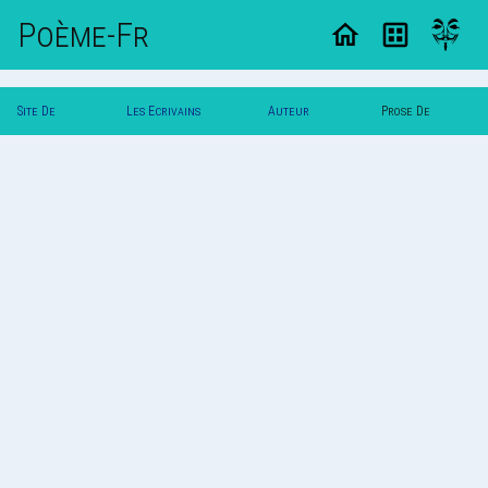
Poème-Fr
Site De
Les Ecrivains
Auteur
Prose De
Poemes
Poetes
Franco
Franco