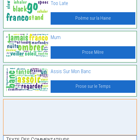
Too Late
Poème sur la Haine
Mum
Prose Mère
Assis Sur Mon Banc
Prose sur le Temps
Texte Des Commentateurs