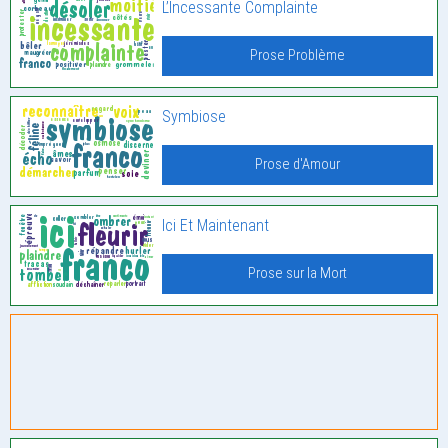
L’Incessante Complainte
Prose Problème
Symbiose
Prose d'Amour
Ici Et Maintenant
Prose sur la Mort