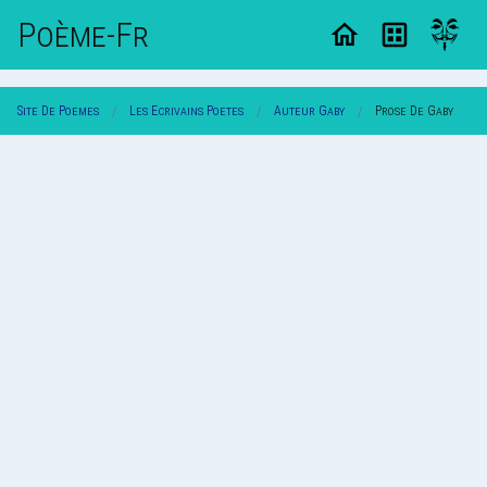
Poème-Fr
Site De Poemes
Les Ecrivains Poetes
Auteur Gaby
Prose De Gaby