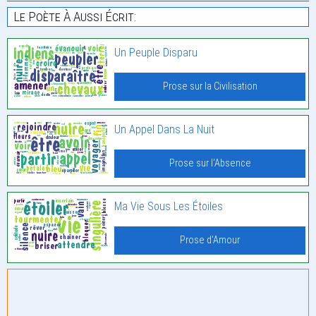
Le Poète À Aussi Écrit:
Un Peuple Disparu
Prose sur la Civilisation
Un Appel Dans La Nuit
Prose sur l'Absence
Ma Vie Sous Les Étoiles
Prose d'Amour