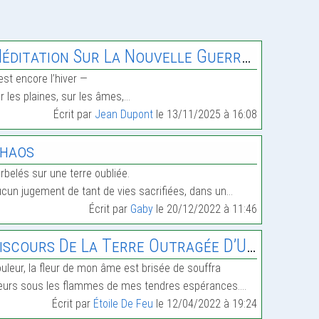
éditation Sur La Nouvelle Guerre De Trente Ans
est encore l’hiver —
r les plaines, sur les âmes,…
Écrit par
Jean Dupont
le 13/11/2025 à 16:08
haos
rbelés sur une terre oubliée.
cun jugement de tant de vies sacrifiées, dans un…
Écrit par
Gaby
le 20/12/2022 à 11:46
iscours De La Terre Outragée D’Ukraine
uleur, la fleur de mon âme est brisée de souffra
urs sous les flammes de mes tendres espérances.…
Écrit par
Étoile De Feu
le 12/04/2022 à 19:24