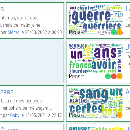
ps
L
rintemps, sur le retour
Le
ai, mais ce matin je ne …
Le
Prose:
t par
Mémo
le 20/03/2022 à 00:20
2
1
J
La
La
Prose:
6
3
2
uerre
A
le bleu de mes pensées.
Il
es nénuphars se mélangent.…
ce
Prose:
it par
Gaby
le 15/05/2021 à 22:17
1