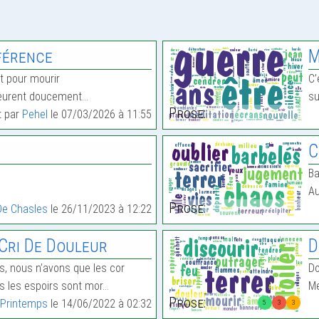
fférence
M
t pour mourir
C’
eurent doucement…
su
Prose:
t par
Pehel
le 07/03/2026 à 11:55
C
Ba
Au
Prose:
 De Chasles
le 26/11/2023 à 12:22
Cri De Douleur
D
, nous n’avons que les cor
Do
uts les espoirs sont mor…
Me
Prose:
r
Printemps
le 14/06/2022 à 02:32
5
3
3