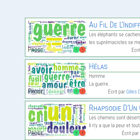
Au Fil De L’Indi
Les éléphants se cachen
les suprémacistes se m
Prose:
Écri
1
1
Hélas
Homme.
La guerre.…
Prose:
Écrit par
Gilles
1
1
Rhapsodie D’Un 
Les chemins sont déserts
Il n’y a que la peur et to
Prose:
Écrit pa
3
3