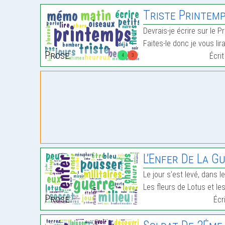
Triste Printem
Devrais-je écrire sur le P
Faites-le donc je vous lir
Prose:
Écri
4
3
L’Enfer De La G
Le jour s’est levé, dans 
Les fleurs de Lotus et l
Prose:
Écr