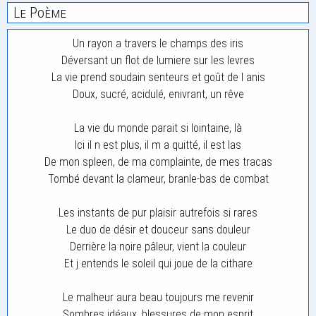
Le Poème
Un rayon a travers le champs des iris
Déversant un flot de lumiere sur les levres
La vie prend soudain senteurs et goût de l anis
Doux, sucré, acidulé, enivrant, un rêve
La vie du monde parait si lointaine, là
Ici il n est plus, il m a quitté, il est las
De mon spleen, de ma complainte, de mes tracas
Tombé devant la clameur, branle-bas de combat
Les instants de pur plaisir autrefois si rares
Le duo de désir et douceur sans douleur
Derrière la noire pâleur, vient la couleur
Et j entends le soleil qui joue de la cithare
Le malheur aura beau toujours me revenir
Sombres idéaux, blessures de mon esprit