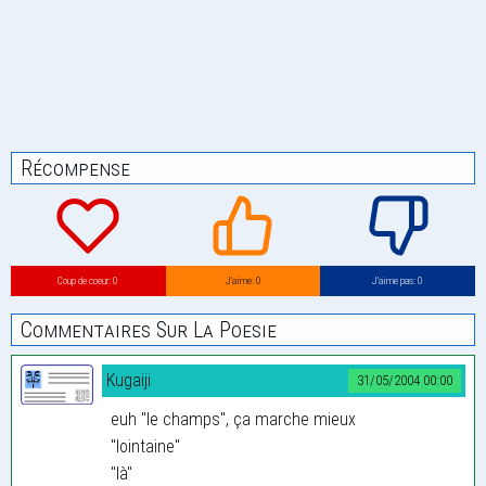
Récompense
Coup de coeur: 0
J’aime: 0
J’aime pas: 0
Commentaires Sur La Poesie
Kugaiji
31/05/2004 00:00
euh "le champs", ça marche mieux
"lointaine"
"là"