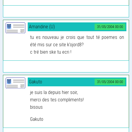
Amandine (U)
31/05/2004 00:00
tu es nouveau je crois que tout té poemes on
été mis sur ce site k’ojord8?
c tré bien ske tu ecri !
Gakuto
31/05/2004 00:00
je suis la depuis hier soir,
merci des tes compliments!
bisous
Gakuto