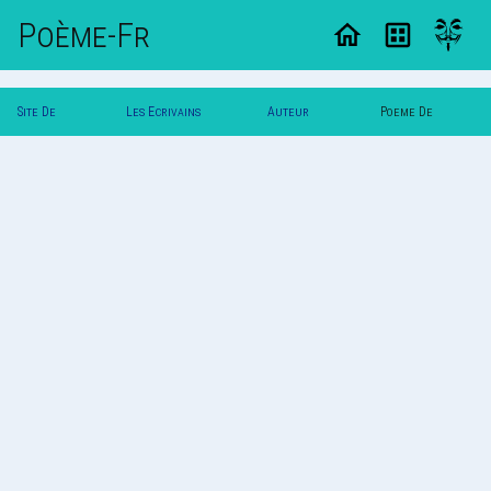
Poème-Fr
Site De
Les Ecrivains
Auteur
Poeme De
Poemes
Poetes
Gakuto
Gakuto