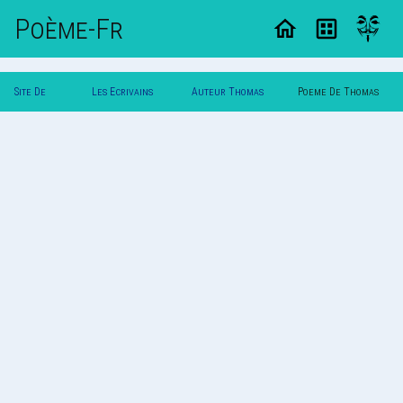
Poème-Fr
Site De
Les Ecrivains
Auteur Thomas
Poeme De Thomas
Poemes
Poetes
Garbo
Garbo