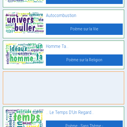
Autocombustion
Poème sur la Vie
Homme Ta…
Poème sur la Religion
… Le Temps D’Un Regard…
Poème - Sans Thème -