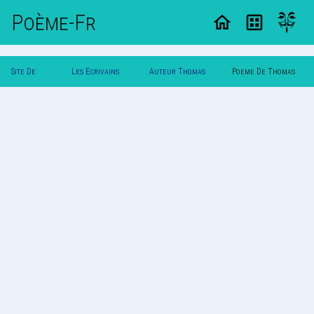
Poème-Fr
Site De
Les Ecrivains
Auteur Thomas
Poeme De Thomas
Poemes
Poetes
Garbo
Garbo