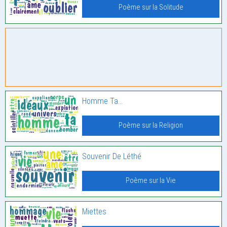
Poème sur la Solitude
Homme Ta…
Poème sur la Religion
Souvenir De Léthé
Poème sur la Vie
Miettes