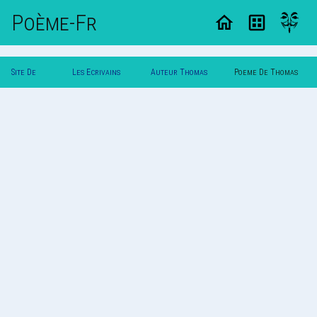
Poème-Fr
Site De
Les Ecrivains
Auteur Thomas
Poeme De Thomas
Poemes
Poetes
Garbo
Garbo