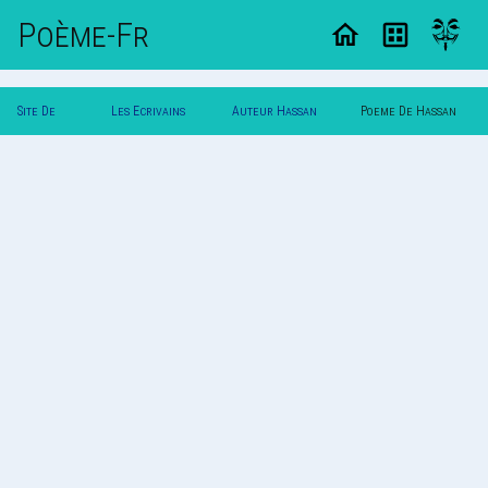
Poème-Fr
Site De
Les Ecrivains
Auteur Hassan
Poeme De Hassan
Poemes
Poetes
Hyjazi
Hyjazi