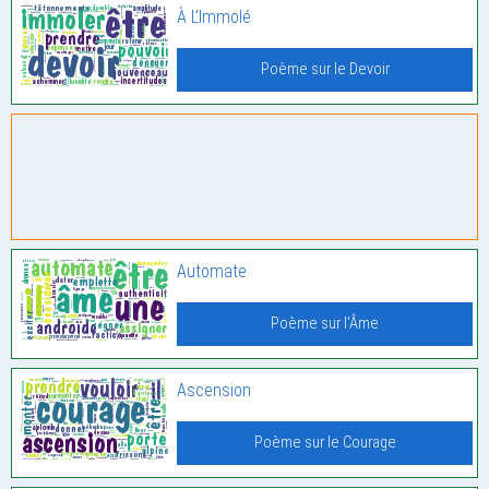
À L’Immolé
Poème sur le Devoir
Automate
Poème sur l'Âme
Ascension
Poème sur le Courage