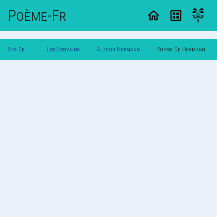
Poème-Fr
Site De
Les Ecrivains
Auteur Hermann
Poeme De Hermann
Poemes
Poetes
Mandel
Mandel