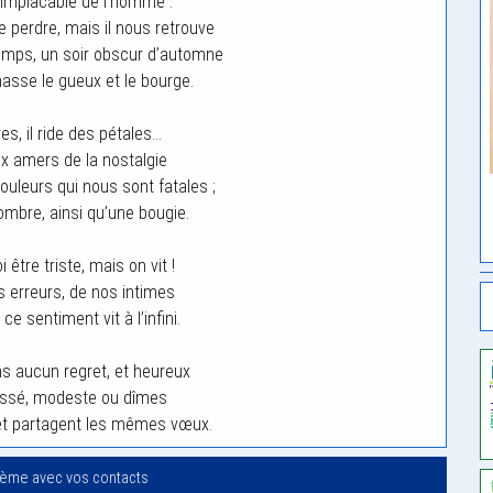
 implacable de l’homme :
e perdre, mais il nous retrouve
temps, un soir obscur d’automne
hasse le gueux et le bourge.
res, il ride des pétales…
eux amers de la nostalgie
ouleurs qui nous sont fatales ;
’ombre, ainsi qu’une bougie.
i être triste, mais on vit !
s erreurs, de nos intimes
e sentiment vit à l’infini.
ans aucun regret, et heureux
laissé, modeste ou dîmes
 et partagent les mêmes vœux.
oème avec vos contacts