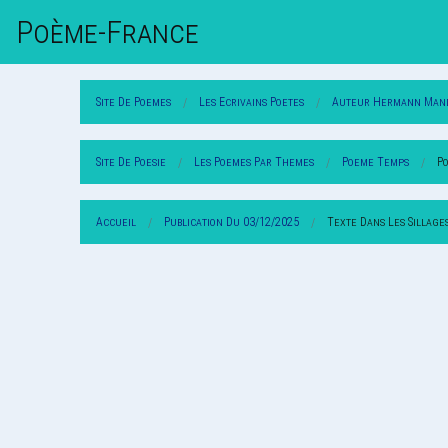
Poème-Fr
Ance
Site De Poemes
Les Ecrivains Poetes
Auteur Hermann Man
Site De Poesie
Les Poemes Par Themes
Poeme Temps
P
Accueil
Publication Du 03/12/2025
Texte Dans Les Sillage