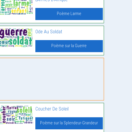
Poème Larme
Ode Au Soldat
Poème sur la Guerre
Coucher De Soleil
Poème sur la Splendeur-Grandeur