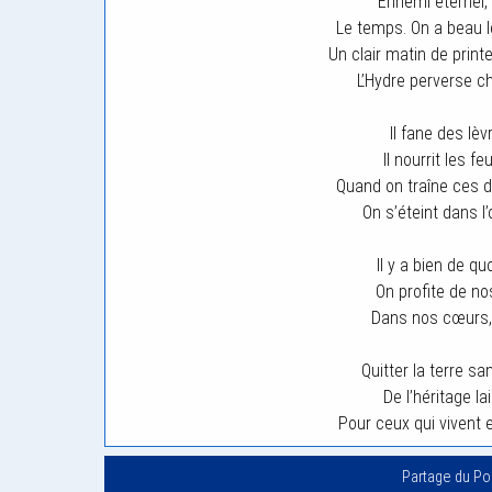
Ennemi éternel,
Le temps. On a beau l
Un clair matin de prin
L’Hydre perverse c
Il fane des lèv
Il nourrit les f
Quand on traîne ces d
On s’éteint dans l
Il y a bien de quo
On profite de no
Dans nos cœurs, c
Quitter la terre s
De l’héritage 
Pour ceux qui vivent
Partage du P