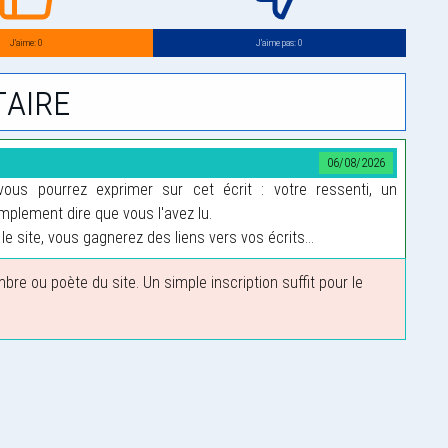
J’aime: 0
J’aime pas: 0
aire
06/08/2026
us pourrez exprimer sur cet écrit : votre ressenti, un
plement dire que vous l'avez lu.
le site, vous gagnerez des liens vers vos écrits...
 ou poète du site. Un simple inscription suffit pour le