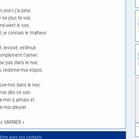
s jours j’ai peur,
 ne plus te voir,
d vient le soir,
l, je connais le malheur.
é, lessivé, exténué…
simplement t’aimer…
se pas dans le noir,
, redonne-moi espoir,
isse-moi dans le noir,
moi dès ce soir,
-moi à jamais et…
e-moi pleurer.
ric VARNIER »
oème avec vos contacts