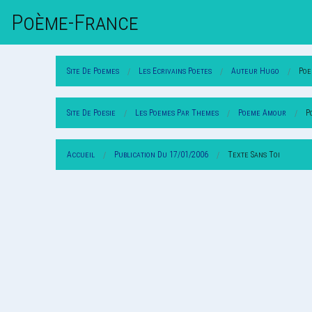
Poème-Fr
Ance
Site De Poemes
Les Ecrivains Poetes
Auteur Hugo
Poe
Site De Poesie
Les Poemes Par Themes
Poeme Amour
P
Accueil
Publication Du 17/01/2006
Texte Sans Toi