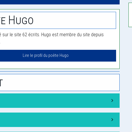
te Hugo
é sur le site 62 écrits. Hugo est membre du site depuis
.
Lire le profil du poète Hugo
t