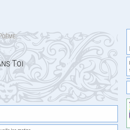
Poème:
ns Toi