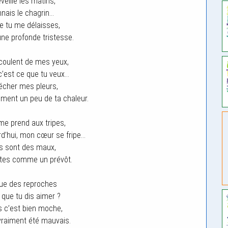
veille les matins,
nnais le chagrin…
e tu me délaisses,
une profonde tristesse.
coulent de mes yeux,
 c’est ce que tu veux…
écher mes pleurs,
ment un peu de ta chaleur.
e prend aux tripes,
rd’hui, mon cœur se fripe…
s sont des maux,
tes comme un prévôt.
que des reproches
 que tu dis aimer ?
rs c’est bien moche,
i vraiment été mauvais.