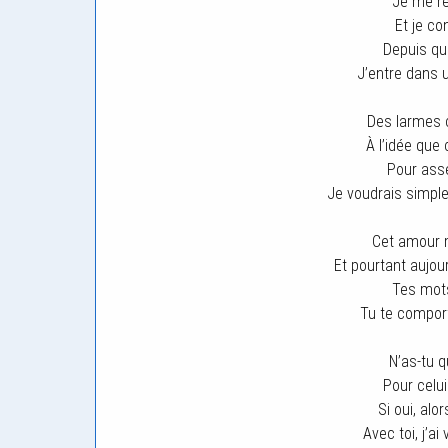
Je me ré
Et je co
Depuis qu
J’entre dans 
Des larmes 
À l’idée que
Pour ass
Je voudrais simple
Cet amour m
Et pourtant aujou
Tes mot
Tu te compor
N’as-tu 
Pour celui
Si oui, alo
Avec toi, j’a