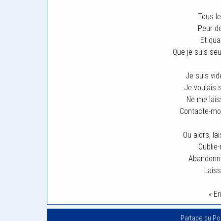
Tous le
Peur de
Et quan
Que je suis seu
Je suis vid
Je voulais 
Ne me lais
Contacte-moi
Ou alors, la
Oublie-
Abandonne
Laiss
« E
Partage du P