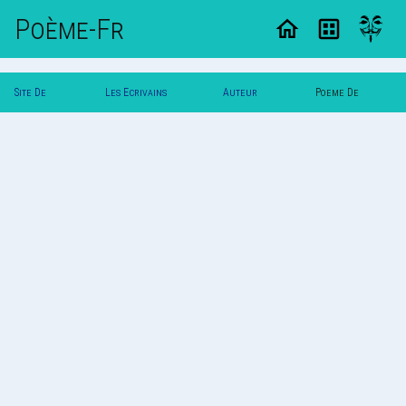
Poème-Fr
Site De
Les Ecrivains
Auteur
Poeme De
Poemes
Poetes
Hyatus
Hyatus