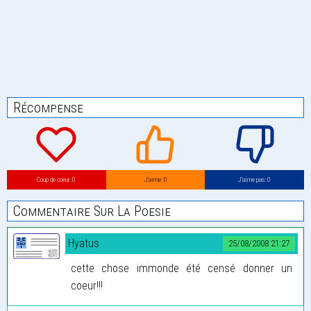
Récompense
Coup de coeur: 0
J’aime: 0
J’aime pas: 0
Commentaire Sur La Poesie
Hyatus
25/08/2008 21:27
cette chose immonde été censé donner un
coeur!!!