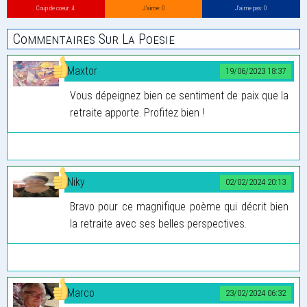
Coup de coeur: 4
J’aime: 0
J’aime pas: 0
Commentaires Sur La Poesie
Maxtor
19/06/2023 18:37
Vous dépeignez bien ce sentiment de paix que la
retraite apporte. Profitez bien !
Niky
02/02/2024 20:13
Bravo pour ce magnifique poème qui décrit bien
la retraite avec ses belles perspectives.
Marco
23/02/2024 06:32