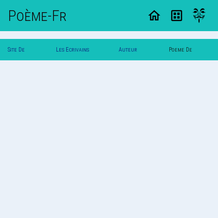
Poème-Fr
Site De
Les Ecrivains
Auteur
Poeme De
Poemes
Poetes
Maniho
Maniho