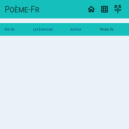
Poème-Fr
Site De
Les Ecrivains
Auteur
Poeme De
Poemes
Poetes
Maniho
Maniho