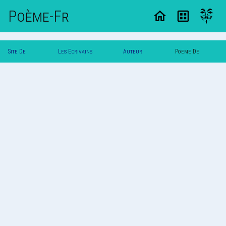
Poème-Fr
Site De
Les Ecrivains
Auteur
Poeme De
Poemes
Poetes
Maniho
Maniho