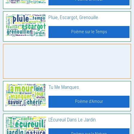
Pluie, Escargot, Grenouille.
Poème sur le Temps
Tu Me Manques.
Poème d'Amour
L’Écureuil Dans Le Jardin.