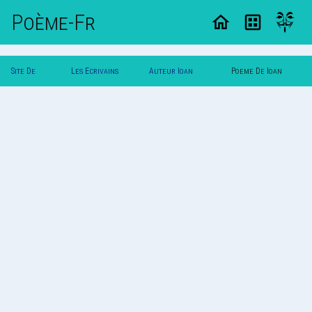
Poème-Fr
Site De
Les Ecrivains
Auteur Ioan
Poeme De Ioan
Poemes
Poetes
Cristinel
Cristinel