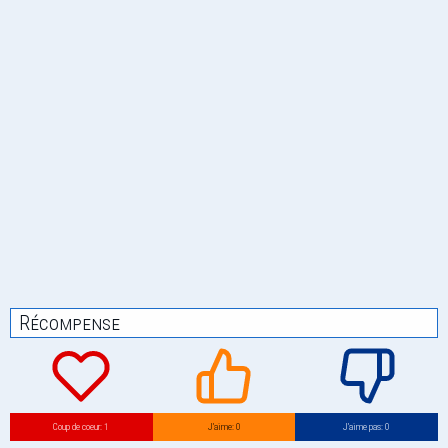
Récompense
Coup de coeur: 1
J’aime: 0
J’aime pas: 0