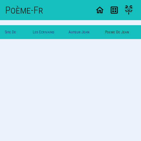
Poème-Fr
Site De
Les Ecrivains
Auteur Jean
Poeme De Jean
Poemes
Poetes
Dupont
Dupont