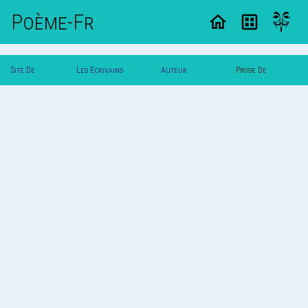
Poème-Fr
Site De
Les Ecrivains
Auteur
Prose De
Poemes
Poetes
Jeromebx
Jeromebx