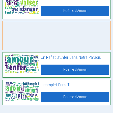
Poème d'Amour
Un Reflet D’Enfer Dans Notre Paradis
Poème d'Amour
Incomplet Sans Toi
Poème d'Amour