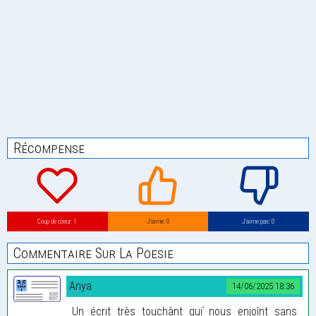
Récompense
Coup de coeur: 1
J’aime: 0
J’aime pas: 0
Commentaire Sur La Poesie
Anya
14/06/2025 18:36
Un écrit très touchànt qui ́nous enjoînt sans