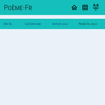
Poème-Fr
Site De
Les Ecrivains
Auteur Julia
Poeme De Julia
Poemes
Poetes
Bosch
Bosch