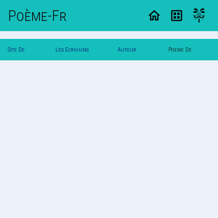
Poème-Fr
Site De
Les Ecrivains
Auteur
Poeme De
Poemes
Poetes
Kaptain
Kaptain