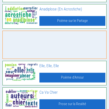
Anadiplose (En Acrostiche)
Poème sur le Partage
Elle, Elle, Elle
Poème d'Amour
Ca Va Chier
Prose sur la Realité