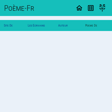
Poème-Fr
Site De
Les Ecrivains
Auteur
Poeme De
Poemes
Poetes
Karimodo
Karimodo