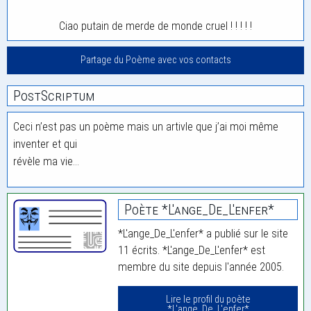
Ciao putain de merde de monde cruel ! ! ! ! !
Partage du Poème avec vos contacts
PostScriptum
Ceci n’est pas un poème mais un artivle que j’ai moi même
inventer et qui
révèle ma vie…
Poète *L'ange_De_L'enfer*
*L'ange_De_L'enfer* a publié sur le site
11 écrits. *L'ange_De_L'enfer* est
membre du site depuis l'année 2005.
Lire le profil du poète
*L'ange_De_L'enfer*