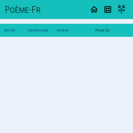
Poème-Fr
Site De
Les Ecrivains
Auteur
Poeme De
Poemes
Poetes
*L'ange_De_L'enfer*
*L'ange_De_L'enfer*