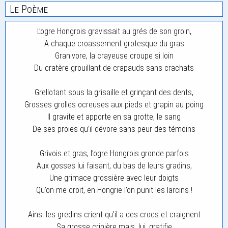
Le Poème
L’ogre Hongrois gravissait au grés de son groin,
A chaque croassement grotesque du gras
Granivore, la crayeuse croupe si loin
Du cratère grouillant de crapauds sans crachats
Grellotant sous la grisaille et grinçant des dents,
Grosses grolles ocreuses aux pieds et grapin au poing
Il gravite et apporte en sa grotte, le sang
De ses proies qu’il dévore sans peur des témoins
Grivois et gras, l’ogre Hongrois gronde parfois
Aux gosses lui faisant, du bas de leurs gradins,
Une grimace grossière avec leur doigts
Qu’on me croit, en Hongrie l’on punit les larcins !
Ainsi les gredins crient qu’il a des crocs et craignent
Sa grosse crinière mais, lui, gratifie