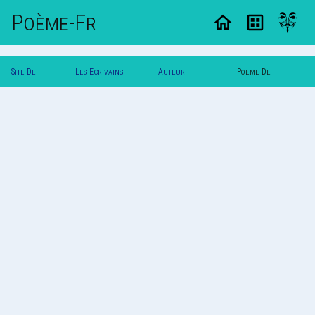
Poème-Fr
Site De
Les Ecrivains
Auteur
Poeme De
Poemes
Poetes
L'exentrick
L'exentrick