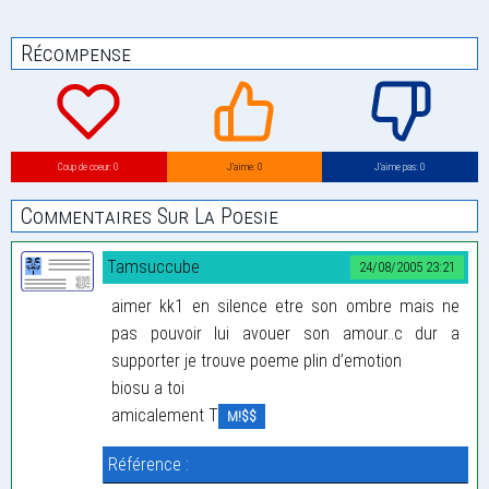
Récompense
Coup de coeur: 0
J’aime: 0
J’aime pas: 0
Commentaires Sur La Poesie
Tamsuccube
24/08/2005 23:21
aimer kk1 en silence etre son ombre mais ne
pas pouvoir lui avouer son amour..c dur a
supporter je trouve poeme plin d’emotion
biosu a toi
amicalement T
M!$$
Référence :