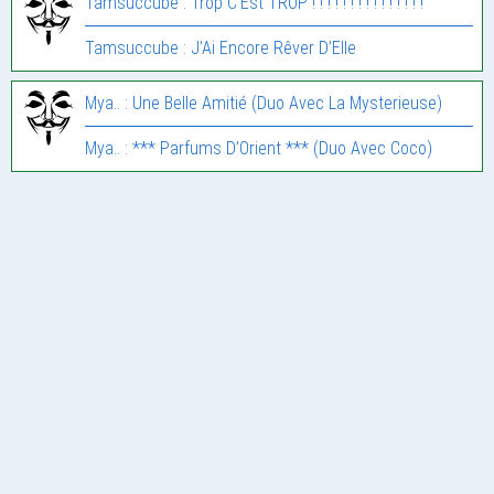
Tamsuccube : Trop C’Est TROP ! ! ! ! ! ! ! ! ! ! ! ! ! ! !
Tamsuccube : J’Ai Encore Rêver D’Elle
Mya.. : Une Belle Amitié (Duo Avec La Mysterieuse)
Mya.. : *** Parfums D’Orient *** (Duo Avec Coco)