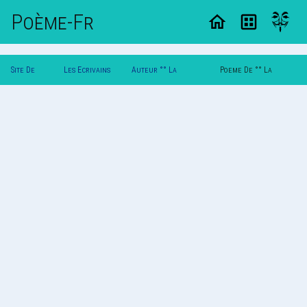
Poème-Fr
Site De
Les Ecrivains
Auteur °° La
Poeme De °° La
Poemes
Poetes
Mysterieuse °°
Mysterieuse °°