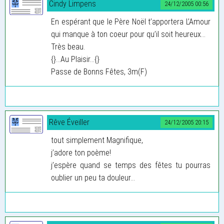
Cindy Limpens
24/12/2005 00:56
En espérant que le Père Noël t’apportera L’Amour
qui manque à ton coeur pour qu’il soit heureux...
Très beau.
{}...Au Plaisir...{}
Passe de Bonns Fêtes, 3m(F)
Rêve Éveiller
24/12/2005 20:15
tout simplement Magnifique,
j’adore ton poème!
j’espère quand se temps des fêtes tu pourras
oublier un peu ta douleur...