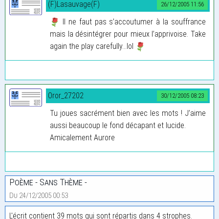
(F)Lasauvage(F)
26/12/2005 11:56
Il ne faut pas s’accoutumer à la souffrance
mais la désintégrer pour mieux l’apprivoise. Take
again the play carefully…lol
Oror_27202
30/12/2005 08:23
Tu joues sacrément bien avec les mots ! J’aime
aussi beaucoup le fond décapant et lucide.
Amicalement Aurore
Poème - Sans Thème -
Du 24/12/2005 00:53
L'écrit contient 39 mots qui sont répartis dans 4 strophes.