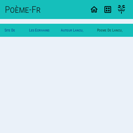
Poème-Fr
Site De
Les Ecrivains
Auteur Lancu,
Poeme De Lancu,
Poemes
Poetes
Cooloost
Cooloost