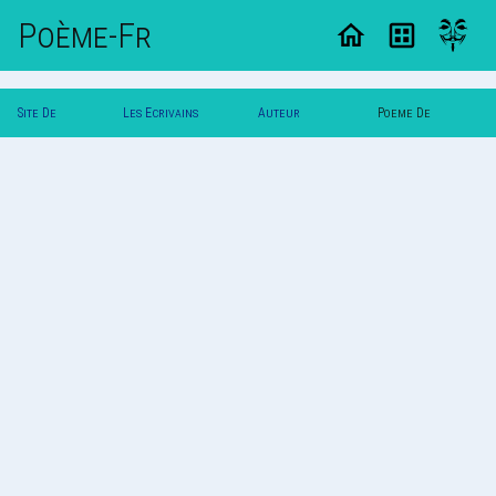
Poème-Fr
Site De
Les Ecrivains
Auteur
Poeme De
Poemes
Poetes
Landsraa
Landsraa