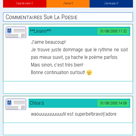
Coup de coeur: 0
J’aime: 0
J’aime pas: 0
Commentaires Sur La Poesie
**Linann**
31/08/2005 11:32
J’aime beaucoup!
Je trouve juste dommage que le rythme ne soit
pas mieux suivit, ça hache le poème parfois.
Mais sinon, c’est très bien!
Bonne continuation surtout!
Chloe.b
31/08/2005 14:08
waouuuuuuuuuu!il est superbe!bravo!j’adore