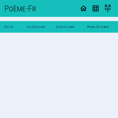
Poème-Fr
Site De
Les Ecrivains
Auteur Lebsir
Poeme De Lebsir
Poemes
Poetes
Lyamine
Lyamine