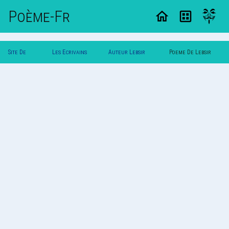
Poème-Fr
Site De
Les Ecrivains
Auteur Lebsir
Poeme De Lebsir
Poemes
Poetes
Lyamine
Lyamine