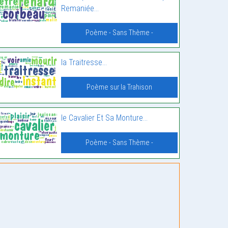
Remaniée…
Poème - Sans Thème -
la Traitresse…
Poème sur la Trahison
le Cavalier Et Sa Monture…
Poème - Sans Thème -