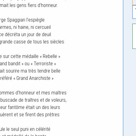
imait les gens fiers d’honneur.
rge Spaggiari l’espiègle
rmes, ni haine, ni cercueil
ce décréta un jour de deuil
s grande casse de tous les siècles.
ge sur cette médaille « Rebelle »
and bandit » ou « Terroriste »
ait sourire ma très tendre belle
 préféré « Grand Anarchiste »
 hommes d’honneur et mes maîtres
buscade de traîtres et de voleurs,
ur fantôme était un des leurs
uèrent et se firent des prêtres
le le seul puni en célérité