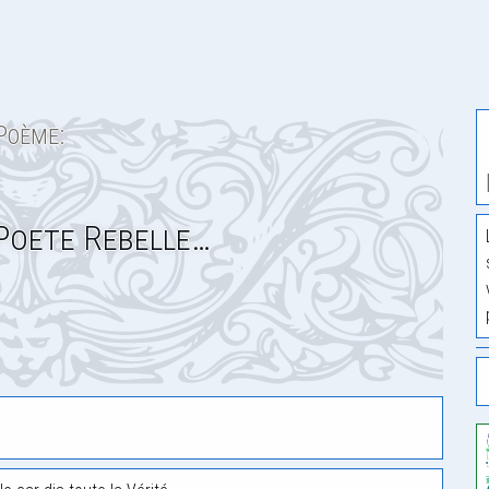
Poème:
 Poete Rebelle…