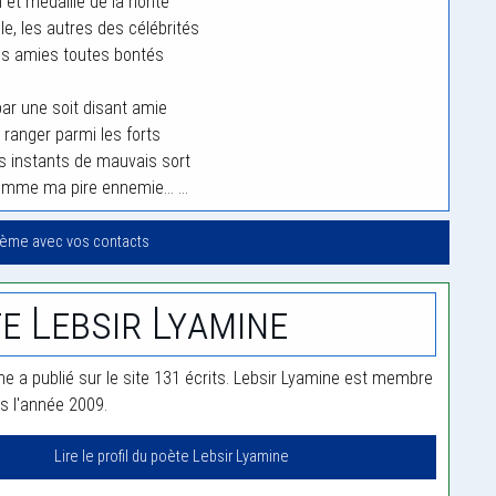
 et médaillé de la honte
e, les autres des célébrités
es amies toutes bontés
par une soit disant amie
 ranger parmi les forts
s instants de mauvais sort
comme ma pire ennemie… …
oème avec vos contacts
e Lebsir Lyamine
ne a publié sur le site 131 écrits. Lebsir Lyamine est membre
is l'année 2009.
Lire le profil du poète Lebsir Lyamine