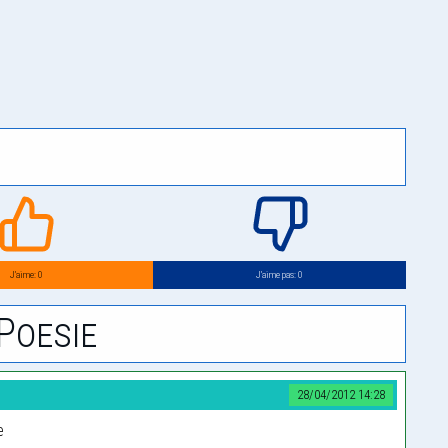
J’aime: 0
J’aime pas: 0
Poesie
28/04/2012 14:28
e