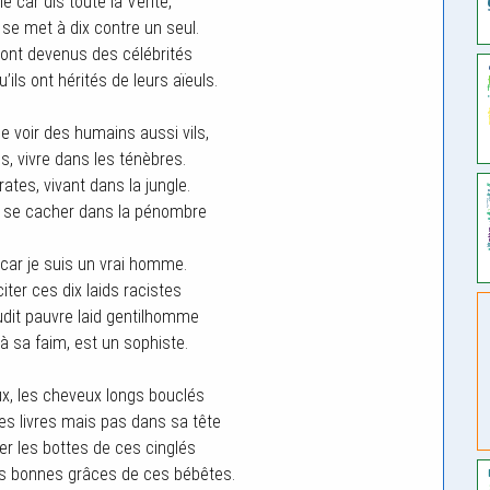
e car dis toute la Vérité,
 se met à dix contre un seul.
 sont devenus des célébrités
’ils ont hérités de leurs aïeuls.
de voir des humains aussi vils,
és, vivre dans les ténèbres.
tes, vivant dans la jungle.
e se cacher dans la pénombre
 car je suis un vrai homme.
iter ces dix laids racistes
udit pauvre laid gentilhomme
 sa faim, est un sophiste.
x, les cheveux longs bouclés
les livres mais pas dans sa tête
irer les bottes de ces cinglés
es bonnes grâces de ces bébêtes.