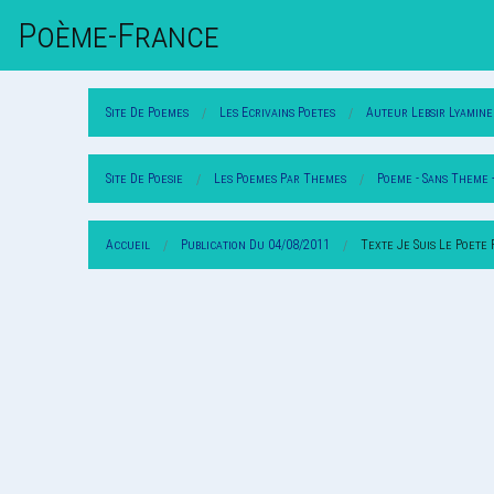
Poème-Fr
Ance
Site De Poemes
Les Ecrivains Poetes
Auteur Lebsir Lyamine
Site De Poesie
Les Poemes Par Themes
Poeme - Sans Theme 
Accueil
Publication Du 04/08/2011
Texte Je Suis Le Poete 