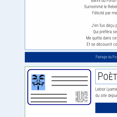
Banni du Forum
Surnommé le Rebell
Félicité par m
J’en fus déçu 
Qui préféra se
Me quitta dans ce
Et se découvrit 
Partage du P
Poèt
Lebsir Lyami
du site depu