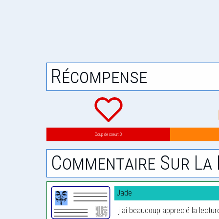
Récompense
Coup de coeur: 0
Commentaire Sur La 
Jade
j ai beaucoup apprecié la lectur