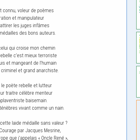
ort connu, voleur de poèmes
iration et manipulateur
attirer les juges infâmes
 médailles des bons auteurs.
 celui qui croise mon chemin
ebelle c’est mieux terroriste
uis et mangeant de l’humain
 criminel et grand anarchiste.
 le poète rebelle et lutteur
eur traitre célèbre menteur
aplaventriste baisemain.
 ténèbres vivant comme un nain.
 cette laide médaille sans valeur ?
u Courage par Jacques Mesrine,
rope que j’appelais « Oncle René »,