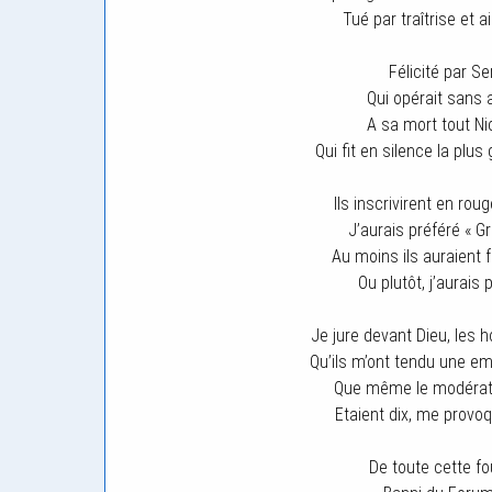
Tué par traîtrise et a
Félicité par Se
Qui opérait sans a
A sa mort tout Ni
Qui fit en silence la plu
Ils inscrivirent en rou
J’aurais préféré « Gr
Au moins ils auraient f
Ou plutôt, j’aurais
Je jure devant Dieu, les
Qu’ils m’ont tendu une em
Que même le modérate
Etaient dix, me provoq
De toute cette fou