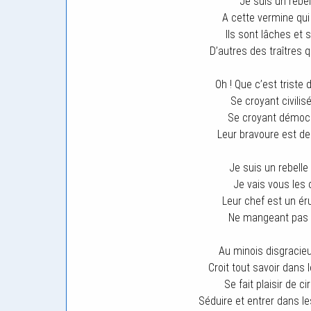
Je suis un rebell
A cette vermine qui
Ils sont lâches et
D’autres des traîtres qu
Oh ! Que c’est triste 
Se croyant civilis
Se croyant démocra
Leur bravoure est d
Je suis un rebelle
Je vais vous les c
Leur chef est un ér
Ne mangeant pas à
Au minois disgracieu
Croit tout savoir dans 
Se fait plaisir de c
Séduire et entrer dans l