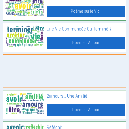
Poème sur le Viol
Une Vie Commencée Ou Terminé ?
Poème d'Amour
2amours… Une Amitié
Poème d'Amour
Réféchir…