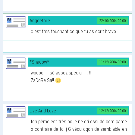
Angeetoile
22/10/2004 00:00
c est tres touchant ce que tu as ecrit bravo
*Shadow*
11/12/2004 00:00
woooo. . . sé assez spécial. . . !!!
ZaDoRe Sa!!
Live And Love
12/12/2004 00:00
ton pème est très bo je né cri ossi dé com çamé
o contraire de toi j G vécu qqch de semblable en