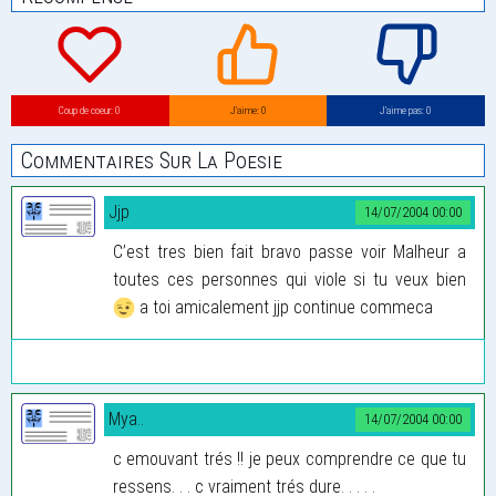
Coup de coeur: 0
J’aime: 0
J’aime pas: 0
Commentaires Sur La Poesie
Jjp
14/07/2004 00:00
C’est tres bien fait bravo passe voir Malheur a
toutes ces personnes qui viole si tu veux bien
a toi amicalement jjp continue commeca
Mya..
14/07/2004 00:00
c emouvant trés !! je peux comprendre ce que tu
ressens. . . c vraiment trés dure. . . . .