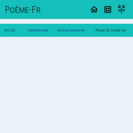
Poème-Fr
Site De
Les Ecrivains
Auteur Lorine As
Poeme De Lorine As
Poemes
Poetes
Courtney
Courtney