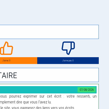
J’aime: 0
J’aime pas: 0
aire
07/08/2026
us pourrez exprimer sur cet écrit : votre ressenti, un
plement dire que vous l'avez lu.
le site, vous gagnerez des liens vers vos écrits...