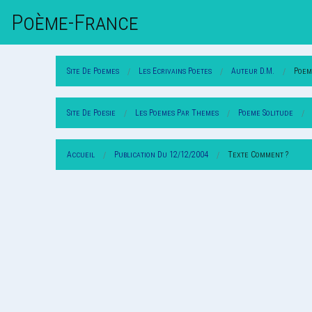
Poème-Fr
Ance
Site De Poemes
Les Ecrivains Poetes
Auteur D.m.
Poem
Site De Poesie
Les Poemes Par Themes
Poeme Solitude
Accueil
Publication Du 12/12/2004
Texte Comment ?