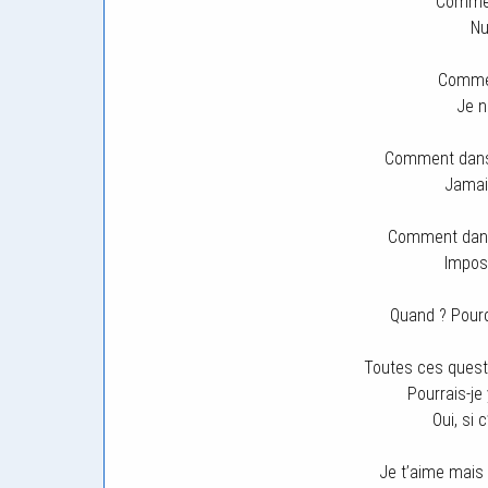
Comment
Nu
Commen
Je n
Comment dans 
Jamais
Comment dans
Imposs
Quand ? Pour
Toutes ces quest
Pourrais-je
Oui, si 
Je t’aime mais