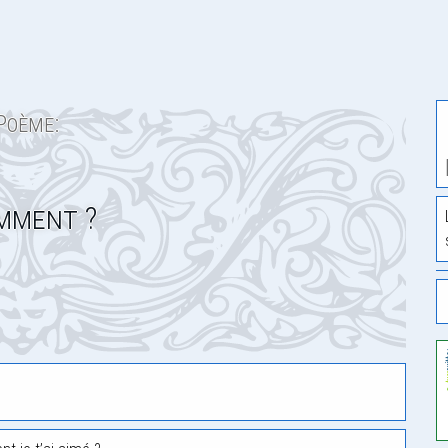
Poème:
mment ?