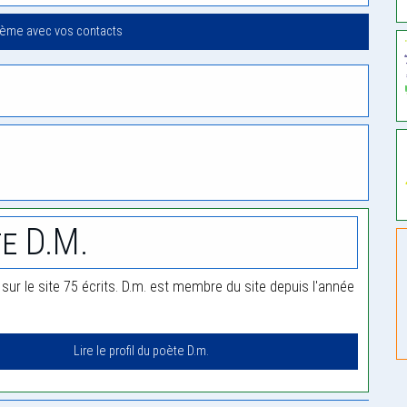
oème avec vos contacts
e D.m.
 sur le site 75 écrits. D.m. est membre du site depuis l'année
Lire le profil du poète D.m.