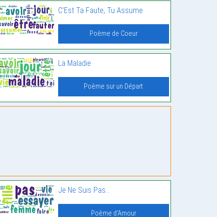
C’Est Ta Faute, Tu Assume
Poème de Coeur
La Maladie
Poème sur un Départ
Je Ne Suis Pas…
Poème d'Amour