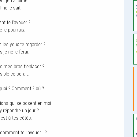
 je t’ai aimé ?
l ne le sait.
t te l’avouer ?
e le pourrais.
les yeux te regarder ?
 je ne le ferai.
 mes bras t’enlacer ?
ible ce serait.
quoi ? Comment ? où ?
ions qui se posent en moi
 y répondre un jour ?
c’est à tes côtés.
 comment te l’avouer… ?