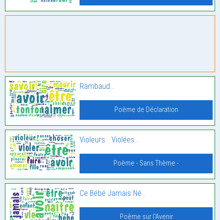
Rambaud…
Poème de Déclaration
Violeurs… Violées…
Poème - Sans Thème -
Ce Bébé Jamais Né…
Poème sur l'Avenir