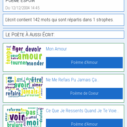
Poème Espoir
Du 12/12/2004 14:45
L'écrit contient 142 mots qui sont répartis dans 1 strophes.
Le Poète À Aussi Écrit:
Mon Amour
Poème d'Amour
Ne Me Refais Pu Jamais Ça…
Poème de Coeur
Ce Que Je Ressents Quand Je Te Voie…
Poème d'Amour