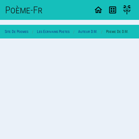
Poème-Fr
Site De Poemes
Les Ecrivains Poetes
Auteur D.m.
Poeme De D.m.