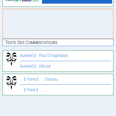
Texte Des Commentateurs
Aurelie(U) : Plus D Inspiration
Aurelie(U) : L’Alcool
::.. || Yuna || ..:: : Coucou
::.. || Yuna || ..:: : …