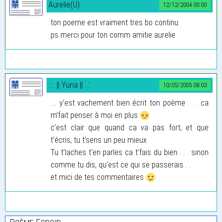
Aurelie(U)
12/12/2004 00:00
ton poeme est vraiment tres bo continu
ps merci pour ton comm amitie aurelie
::.. || Yuna || ..::
10/05/2005 08:03
.... y’est vachement bien écrit ton poème . . . ca
m’fait penser à moi en plus
c’est clair que quand ca va pas fort, et que
t’écris, tu t’sens un peu mieux
Tu t’laches t’en parles ca t’fais du bien . . . sinon
comme tu dis, qu’est ce qui se passerais . .
et mici de tes commentaires