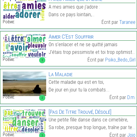
A mes amies que j’adore :
Dans ce pays lointain,…
Poème:
Écrit par
Taranee
Aimer C’Est Souffrir
On s’enlacer et ne se quitté jamais
J’étais trop pessimiste et toi trop optimiste…
Poème:
Écrit par
Psiko_Bedo_Girl
3
La Maladie
Cette maladie qui est en toi,
De jour en jour tu la combats.…
Poème:
Écrit par
D.m.
2
[Pas De Titre Trouvé, Désolé]
Une petite fille danse dans ce cimetière,
Sa robe, presque trop longue, traîne par terre.…
Poème:
Écrit par
Jojo
3