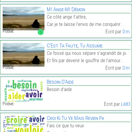
MI Ange-MI Démon
Ce côté ange t’attire,
Car je te laisse l’envis de me conquérir.…
Poème:
Écrit par
D.m.
1
C’Est Ta Faute, Tu Assume
Ce fossé qui nous sépare s’agrandit de jour en jou
Et fini par devenir le gouffre de l’amour.…
Poème:
Écrit par
D.m.
Besoin D’Aide
Besoin d’aide
…
Poème:
Écrit par
Lili83
Croi Ki Tu Ve Mais Revien Pa
Fais ce que tu veux