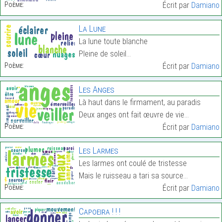
Poème:
Écrit par
Damiano
La Lune
La lune toute blanche
Pleine de soleil…
Poème:
Écrit par
Damiano
Les Anges
Là haut dans le firmament, au paradis
Deux anges ont fait œuvre de vie…
Poème:
Écrit par
Damiano
Les Larmes
Les larmes ont coulé de tristesse
Mais le ruisseau a tari sa source…
Poème:
Écrit par
Damiano
Capoeira ! ! !