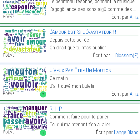
Le berimbau résonne, donnant la musique
L’agogö lance ses sons aigü comme des piques…
Poème:
Écrit par
Aï'liz
L’Amour Est Si Dévastateur ! !
Depuis cette soirée
On dirait que tu m’as oublier…
Poème:
Écrit par
... Blossom(F)
J’Veux Pas Être Un Mouton
Ce matin
J’ai trouvé mon buletin…
Poème:
Écrit par
Aï'liz
2
R. I. P
Comment faire pour te parler
Toi qui maintenant t’en ai aller…
Poème:
Écrit par
L'ange Blanc
1