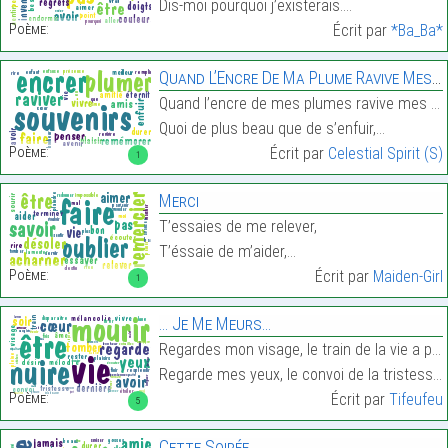
Dis-moi pourquoi j’existerais.…
Poème:
Écrit par
*Ba_Ba*
Quand L’Encre De Ma Plume Ravive Mes Souvenirs…
Quand l’encre de mes plumes ravive mes souvenirs,
Quoi de plus beau que de s’enfuir,…
Poème:
Écrit par
Celestial Spirit (S)
1
Merci
T’essaies de me relever,
T’éssaie de m’aider,…
Poème:
Écrit par
Maiden-Girl
1
… Je Me Meurs…
Regardes mon visage, le train de la vie a passé
Regarde mes yeux, le convoi de la tristesse est re…
Poème:
Écrit par
Tifeufeu
5
Cette Soirée