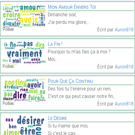
Mon Amour Envers Toi
Dimanche soir,
J’ai perdu ma gloire,…
Poème:
Écrit par
Auron818
La Fin !
Pourquoi tu m’as fais ça à moi ?
Moi,…
Poème:
Écrit par
Auron818
Pour Que Ça Continu
Des fois tu t’énèrve pour un rien,
C’est ce qui peut causer notre fin,…
Poème:
Écrit par
Auron818
Le Désire
Si tu n’aime que moi,
Si c’est le cas,…