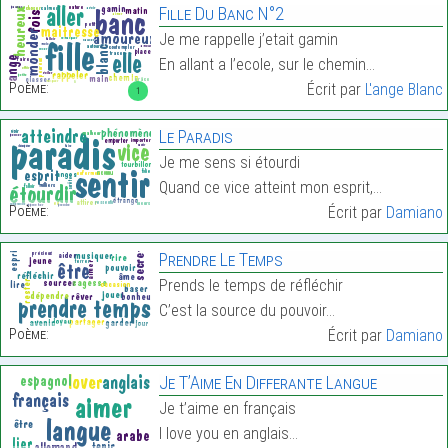
Fille Du Banc N°2
Je me rappelle j’etait gamin
En allant a l’ecole, sur le chemin…
Poème:
Écrit par
L'ange Blanc
1
Le Paradis
Je me sens si étourdi
Quand ce vice atteint mon esprit,…
Poème:
Écrit par
Damiano
Prendre Le Temps
Prends le temps de réfléchir
C’est la source du pouvoir…
Poème:
Écrit par
Damiano
Je T’Aime En Differante Langue
Je t’aime en français
I love you en anglais…