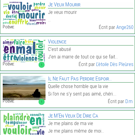
Je Veux Mourir
Je veux mourir
…
Poème:
Écrit par
Ange260
Violence
C’est abusé
J’en ai marre de tout ce qui se fait…
Poème:
Écrit par
L'ètoile Dès Pleùres
1
Il Ne Faut Pas Perdre Espoir…
Quelle chose horrible que la vie
Si l’on ne s’y sent pas aimé, chéri.…
Poème:
Écrit par
D.m.
1
Je M’En Veux De Dire Ca
Je me plains de ma vie
Je me plains même de moi…