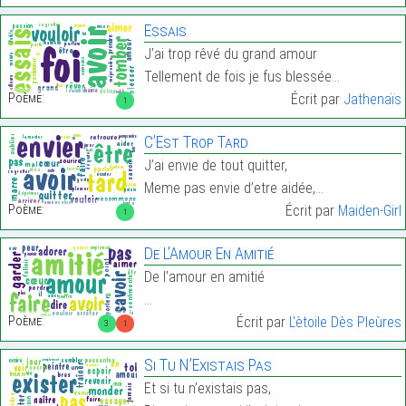
Essais
J’ai trop rêvé du grand amour
Tellement de fois je fus blessée…
Poème:
Écrit par
Jathenaïs
1
C’Est Trop Tard
J’ai envie de tout quitter,
Meme pas envie d’etre aidée,…
Poème:
Écrit par
Maiden-Girl
1
De L’Amour En Amitié
De l’amour en amitié
…
Poème:
Écrit par
L'ètoile Dès Pleùres
3
1
Si Tu N’Existais Pas
Et si tu n’existais pas,