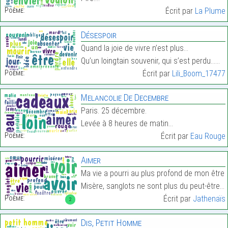
Poème:
Écrit par
La Plume
Désespoir
Quand la joie de vivre n’est plus…
Qu’un loingtain souvenir, qui s’est perdu……
Poème:
Écrit par
Lili_Boom_17477
Melancolie De Decembre
Paris. 25 décembre.
Levée à 8 heures de matin…
Poème:
Écrit par
Eau Rouge
Aimer
Ma vie a pourri au plus profond de mon être
Misère, sanglots ne sont plus du peut-être…
Poème:
Écrit par
Jathenaïs
2
Dis, Petit Homme