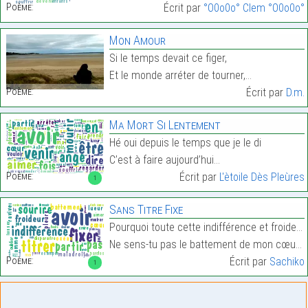
Poème:
Écrit par
°O0o0o° Clem °O0o0o°
Mon Amour
Si le temps devait ce figer,
Et le monde arréter de tourner,…
Poème:
Écrit par
D.m.
Ma Mort Si Lentement
Hé oui depuis le temps que je le di
C’est à faire aujourd’hui…
Poème:
Écrit par
L'ètoile Dès Pleùres
1
Sans Titre Fixe
Pourquoi toute cette indifférence et froideur ?
Ne sens-tu pas le battement de mon cœur ?…
Poème:
Écrit par
Sachiko
1