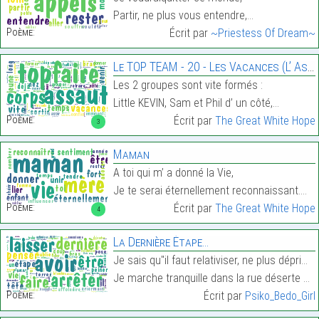
Partir, ne plus vous entendre,…
Poème:
Écrit par
~Priestess Of Dream~
Le TOP TEAM - 20 - Les Vacances (L’ Assaut)
Les 2 groupes sont vite formés :
Little KEVIN, Sam et Phil d’ un côté,…
Poème:
Écrit par
The Great White Hope
3
Maman
A toi qui m’ a donné la Vie,
Je te serai éternellement reconnaissant.…
Poème:
Écrit par
The Great White Hope
4
La Dernière Étape…
Je sais qu"il faut relativiser, ne plus déprim, op
Je marche tranquille dans la rue déserte seule ave…
Poème:
Écrit par
Psiko_Bedo_Girl