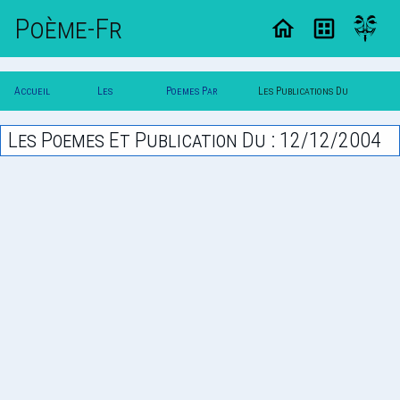
Poème-Fr
Accueil
Les
Poemes Par
Les Publications Du
Poesie
Poesies
Date
12/12/2004
Les Poemes Et Publication Du : 12/12/2004