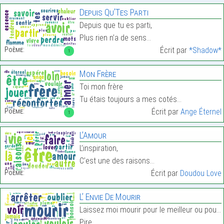
Depuis Qu’Tes Parti
Depuis que tu es parti,
Plus rien n’a de sens…
Poème:
Écrit par
*Shadow*
1
Mon Frère
Toi mon frère
Tu étais toujours a mes cotés…
Poème:
Écrit par
Ange Éternel
1
L’Amour
L’inspiration,
C’est une des raisons…
Poème:
Écrit par
Doudou Love
L’ Envie De Mourir
Laissez moi mourir pour le meilleur ou pour le
Pire.…