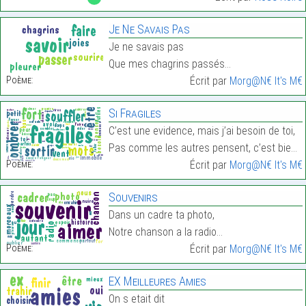
Je Ne Savais Pas
Je ne savais pas
Que mes chagrins passés…
Poème:
Écrit par
Morg@N€ It's M€
Si Fragiles
C’est une evidence, mais j’ai besoin de toi,
Pas comme les autres pensent, c’est bien plus fort…
Poème:
Écrit par
Morg@N€ It's M€
Souvenirs
Dans un cadre ta photo,
Notre chanson a la radio…
Poème:
Écrit par
Morg@N€ It's M€
EX Meilleures Amies
On s etait dit