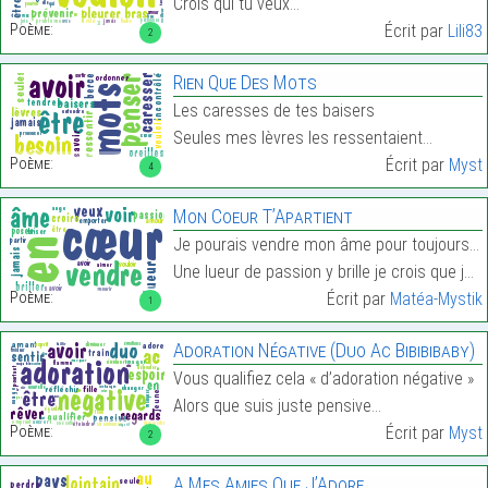
Crois qui tu veux…
Poème:
Écrit par
Lili83
2
Rien Que Des Mots
Les caresses de tes baisers
Seules mes lèvres les ressentaient…
Poème:
Écrit par
Myst
4
Mon Coeur T’Apartient
Je pourais vendre mon âme pour toujours voir tes y
Une lueur de passion y brille je crois que jamais …
Poème:
Écrit par
Matéa-Mystik
1
Adoration Négative (Duo Ac Bibibibaby)
Vous qualifiez cela « d’adoration négative »
Alors que suis juste pensive…
Poème:
Écrit par
Myst
2
A Mes Amies Que J’Adore