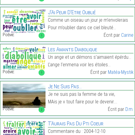
J’Ai Peur D’Etre Oublié
Comme un oiseau un jour je m’envolerais
Pour m’oublier dans ce ciel bleuté…
Poème:
Écrit par
Carine
1
Les Amants Diabolique
Un ange et un démons s’aimaient épérdument
L’ange l’enmena voir les étoiles…
Poème:
Écrit par
Matéa-Mystik
1
Je Ne Suis Pas…
Je ne suis pas la femme de ta vie,
MAis je v tout faire pour le devenir.…
Poème:
Écrit par
D.m.
2
T’Aurais Pas Du Pti Coeur
Commentaire du : 2004-12-10