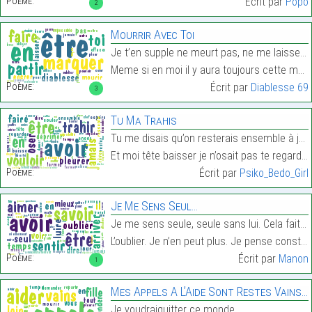
Poème:
Écrit par
Pôpô
2
Mourrir Avec Toi
Je t’en supple ne meurt pas, ne me laisse pas
Meme si en moi il y aura toujours cette marque de …
Poème:
Écrit par
Diablesse 69
3
Tu Ma Trahis
Tu me disais qu’on resterais ensemble à jamais
Et moi tête baisser je n’osait pas te regarder…
Poème:
Écrit par
Psiko_Bedo_Girl
Je Me Sens Seul…
Je me sens seule, seule sans lui. Cela fait un an
L’oublier. Je n’en peut plus. Je pense constamment…
Poème:
Écrit par
Manon
1
Mes Appels A L’Aide Sont Restes Vains…
Je voudraiquitter ce monde,