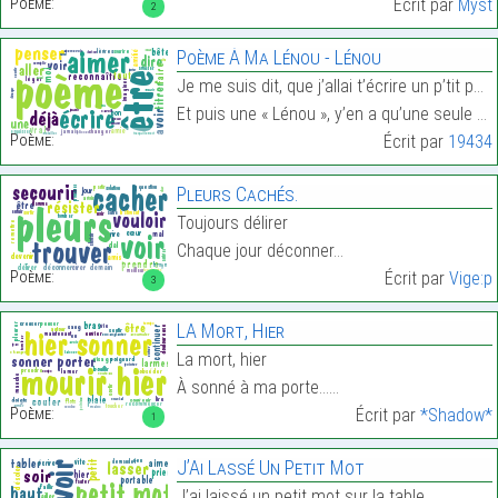
Poème:
Écrit par
Myst
2
Poème À Ma Lénou - Lénou
Je me suis dit, que j’allai t’écrire un p’tit poèm
Et puis une « Lénou », y’en a qu’une seule qu’on a…
Poème:
Écrit par
19434
Pleurs Cachés.
Toujours délirer
Chaque jour déconner…
Poème:
Écrit par
Vige:p
3
LA Mort, Hier
La mort, hier
À sonné à ma porte……
Poème:
Écrit par
*Shadow*
1
J’Ai Lassé Un Petit Mot
J’ai laissé un petit mot sur la table,