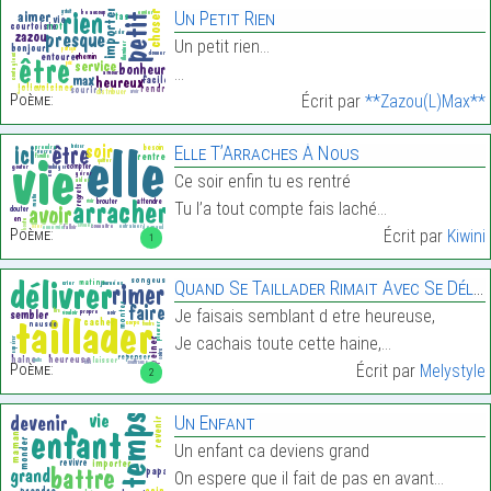
Un Petit Rien
Un petit rien…
…
Poème:
Écrit par
**Zazou(L)Max**
Elle T’Arraches À Nous
Ce soir enfin tu es rentré
Tu l’a tout compte fais laché…
Poème:
Écrit par
Kiwini
1
Quand Se Taillader Rimait Avec Se Délivrer…
Je faisais semblant d etre heureuse,
Je cachais toute cette haine,…
Poème:
Écrit par
Melystyle
2
Un Enfant
Un enfant ca deviens grand
On espere que il fait de pas en avant…