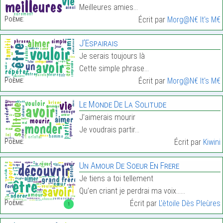
Meilleures amies…
Poème:
Écrit par
Morg@N€ It's M€
J’Espairais
Je serais toujours là
Cette simple phrase…
Poème:
Écrit par
Morg@N€ It's M€
Le Monde De La Solitude
J’aimerais mourir
Je voudrais partir…
Poème:
Écrit par
Kiwini
Un Amour De Soeur En Frere
Je tiens a toi tellement
Qu’en criant je perdrai ma voix……
Poème:
Écrit par
L'ètoile Dès Pleùres
1