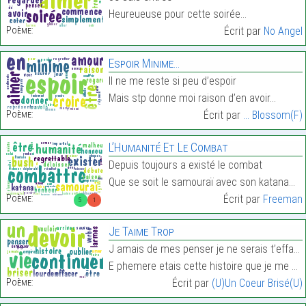
Heureueuse pour cette soirée…
Poème:
Écrit par
No Angel
Espoir Minime…
Il ne me reste si peu d’espoir
Mais stp donne moi raison d’en avoir…
Poème:
Écrit par
... Blossom(F)
L’Humanité Et Le Combat
Depuis toujours a existé le combat
Que se soit le samouraï avec son katana…
Poème:
Écrit par
Freeman
5
1
Je Taime Trop
J amais de mes penser je ne serais t’effacer
E phemere etais cette histoire que je me dois d’ou…
Poème:
Écrit par
(U)Un Coeur Brisé(U)