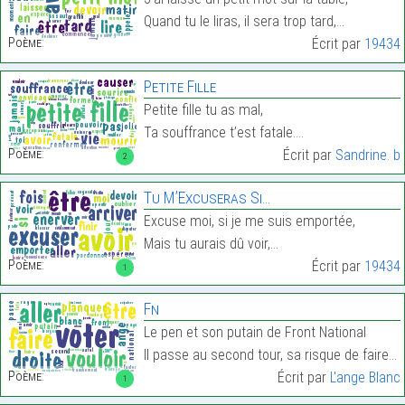
Quand tu le liras, il sera trop tard,…
Poème:
Écrit par
19434
Petite Fille
Petite fille tu as mal,
Ta souffrance t’est fatale.…
Poème:
Écrit par
Sandrine. b
2
Tu M’Excuseras Si…
Excuse moi, si je me suis emportée,
Mais tu aurais dû voir,…
Poème:
Écrit par
19434
1
Fn
Le pen et son putain de Front National
Il passe au second tour, sa risque de faire mal…
Poème:
Écrit par
L'ange Blanc
1