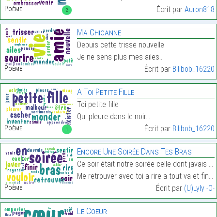
Poème:
Écrit par
Auron818
2
Ma Chicanne
Depuis cette trisse nouvelle
Je ne sens plus mes ailes…
Poème:
Écrit par
Bilibob_16220
A Toi Petite Fille
Toi petite fille
Qui pleure dans le noir…
Poème:
Écrit par
Bilibob_16220
1
Encore Une Soirée Dans Tes Bras
Ce soir était notre soirée celle dont javais toujo
Me retrouver avec toi a rire a tout va et finir da…
Poème:
Écrit par
(U)Lyly -O-
Le Coeur