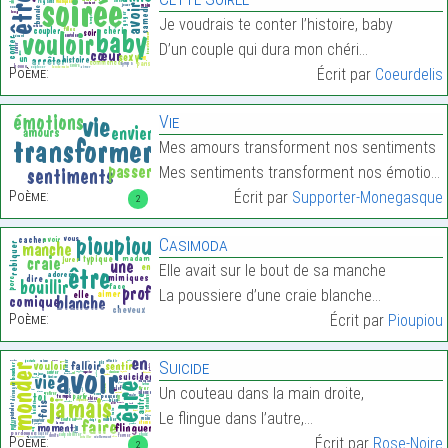
Je voudrais te conter l’histoire, baby
D’un couple qui dura mon chéri…
Poème:
Écrit par
Coeurdelis
Vie
Mes amours transforment nos sentiments
Mes sentiments transforment nos émotions…
Poème:
Écrit par
Supporter-Monegasque
2
Casimoda
Elle avait sur le bout de sa manche
La poussiere d’une craie blanche…
Poème:
Écrit par
Pioupiou
Suicide
Un couteau dans la main droite,
Le flingue dans l’autre,…
Poème:
Écrit par
Rose-Noire
2