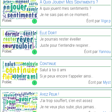
A Quoi Jouent Mes Sentiments ?
A quoi jouent mes sentiments ?
Je ne sais pas en ce moment…
Poème:
Écrit par
Vige:p
1
Elle Dort
Je pourrais rester éveiller
Juste pour t’entendre respirer…
Poème:
Écrit par
Yannou
2
Continue
Salut à toi ô ami
Si je peux encore t’appeler ainsi…
Poème:
Écrit par
Myst
2
Ayez Peur !
J’ai trop souffert, s’en est assez
Je ne veux plus subir, plus jamais…