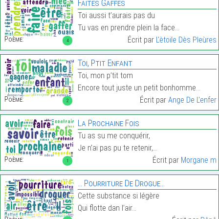
Faites Gaffes
Toi aussi t’aurais pas du
Tu vas en prendre plein la face…
Poème:
Écrit par
L'ètoile Dès Pleùres
4
Toi, Ptit Enfant
Toi, mon p’tit tom
Encore tout juste un petit bonhomme…
Poème:
Écrit par
Ange De L'enfer
2
La Prochaine Fois
Tu as su me conquérir,
Je n’ai pas pu te retenir,…
Poème:
Écrit par
Morgane m
1
… Pourriture De Drogue…
Cette substance si légère
Qui flotte dan l’air…