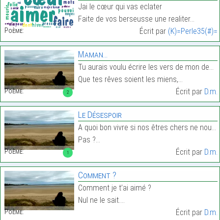
Jai le cœur qui vas eclater
Faite de vos berseusse une realiter…
Poème:
Écrit par
(K)=Perle35(#)=
Maman…
Tu aurais voulu écrire les vers de mon destin,
Que tes rêves soient les miens,…
Poème:
Écrit par
D.m.
2
Le Désespoir
A quoi bon vivre si nos êtres chers ne nous aiment
Pas ?…
Poème:
Écrit par
D.m.
1
Comment ?
Comment je t’ai aimé ?
Nul ne le sait.…
Poème:
Écrit par
D.m.