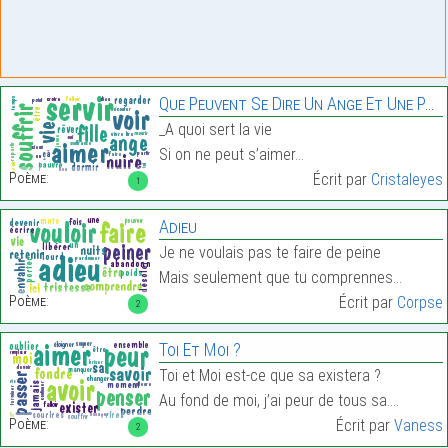
Que Peuvent Se Dire Un Ange Et Une Pauvre Fille ?
_A quoi sert la vie
Si on ne peut s’aimer…
Poème:
Écrit par
Cristaleyes
1
Adieu
Je ne voulais pas te faire de peine
Mais seulement que tu comprennes…
Poème:
Écrit par
Corpse
2
Toi Et Moi ?
Toi et Moi est-ce que sa existera ?
Au fond de moi, j’ai peur de tous sa.…
Poème:
Écrit par
Vaness
2