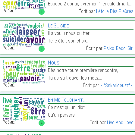
Espece 2 conar, t vrémen 1 enculé dmarké d truc ko…
Poème:
Écrit par
L'ètoile Dès Pleùres
1
Le Suicide
Il a voulu nous quitter
Telle était son choix,…
Poème:
Écrit par
Psiko_Bedo_Girl
1
Nous
Dès notre toute première rencontre,
Tu as su trouver les mots,…
Poème:
Écrit par
~°Sskarideuzz°~
En Me Touchant…
Ce n’est qu’un idiot
Qu’un pervers…
Poème:
Écrit par
Live And Love
4