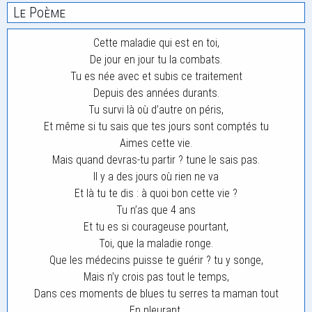
Le Poème
Cette maladie qui est en toi,
De jour en jour tu la combats.
Tu es née avec et subis ce traitement
Depuis des années durants.
Tu survi là où d’autre on péris,
Et même si tu sais que tes jours sont comptés tu
Aimes cette vie.
Mais quand devras-tu partir ? tune le sais pas.
Il y a des jours où rien ne va
Et là tu te dis : à quoi bon cette vie ?
Tu n’as que 4 ans
Et tu es si courageuse pourtant,
Toi, que la maladie ronge.
Que les médecins puisse te guérir ? tu y songe,
Mais n’y crois pas tout le temps,
Dans ces moments de blues tu serres ta maman tout
En pleurant.