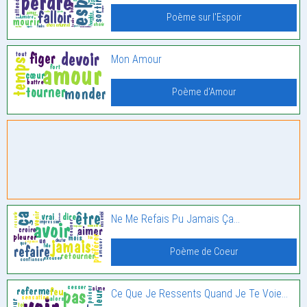
Poème sur l'Espoir
Mon Amour
Poème d'Amour
Ne Me Refais Pu Jamais Ça…
Poème de Coeur
Ce Que Je Ressents Quand Je Te Voie…