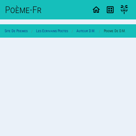
Poème-Fr
Site De Poemes
Les Ecrivains Poetes
Auteur D.m.
Poeme De D.m.