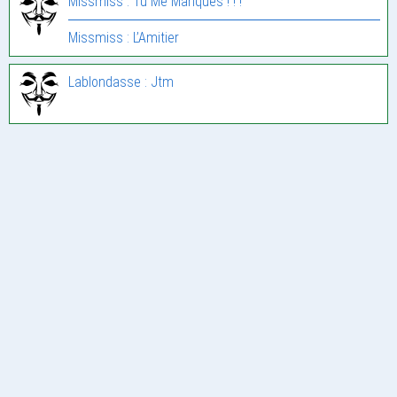
Missmiss : Tu Me Manques ! ! !
Missmiss : L’Amitier
Lablondasse : Jtm