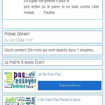
il é super ton poème c pour lé
peti enfen ou lé paren ki ce bate contre céte
maladi. . . . . . Pauline
Poème Départ
Du 12/12/2004 11:07
L'écrit contient 266 mots qui sont répartis dans 1 strophes.
Le Poète À Aussi Écrit:
Je Ne Suis Pas…
Poème d'Amour
Il Ne Faut Pas Perdre Espoir…