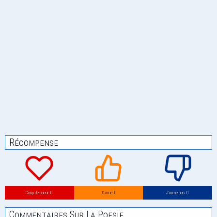
Récompense
Coup de coeur: 0
J’aime: 0
J’aime pas: 0
Commentaires Sur La Poesie