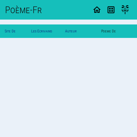
Poème-Fr
Site De
Les Ecrivains
Auteur
Poeme De
Poemes
Poetes
Lyra.korrigan
Lyra.korrigan