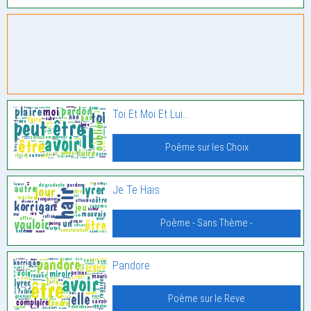
Toi Et Moi Et Lui…
Poème sur les Choix
Je Te Hais
Poème - Sans Thème -
Pandore
Poème sur le Reve