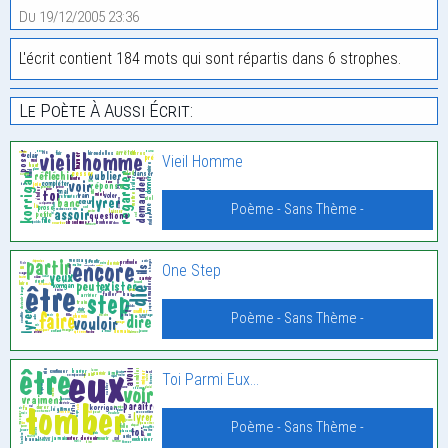
Du 19/12/2005 23:36
L'écrit contient 184 mots qui sont répartis dans 6 strophes.
Le Poète À Aussi Écrit:
Vieil Homme
Poème - Sans Thème -
One Step
Poème - Sans Thème -
Toi Parmi Eux…
Poème - Sans Thème -