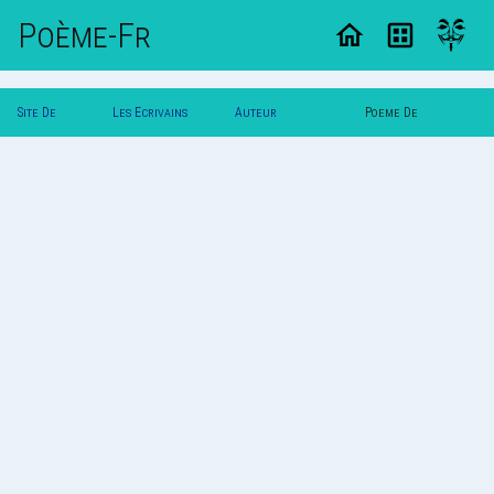
Poème-Fr
Site De
Les Ecrivains
Auteur
Poeme De
Poemes
Poetes
Lyra.korrigan
Lyra.korrigan