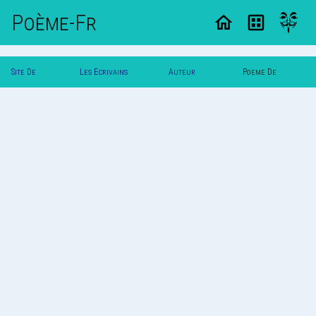
Poème-Fr
Site De
Les Ecrivains
Auteur
Poeme De
Poemes
Poetes
Mareine
Mareine