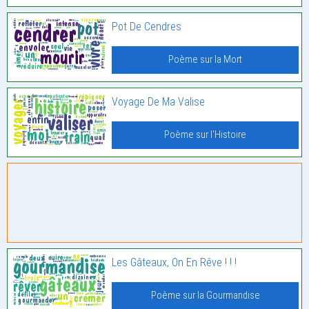
Pot De Cendres
Poème sur la Mort
Voyage De Ma Valise
Poème sur l'Histoire
Les Gâteaux, On En Rêve ! ! !
Poème sur la Gourmandise