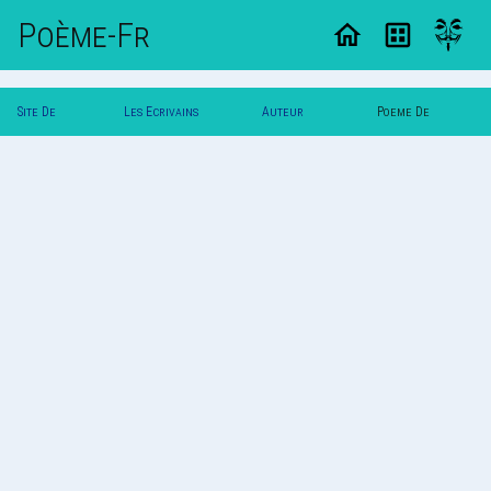
Poème-Fr
Site De
Les Ecrivains
Auteur
Poeme De
Poemes
Poetes
Mareine
Mareine