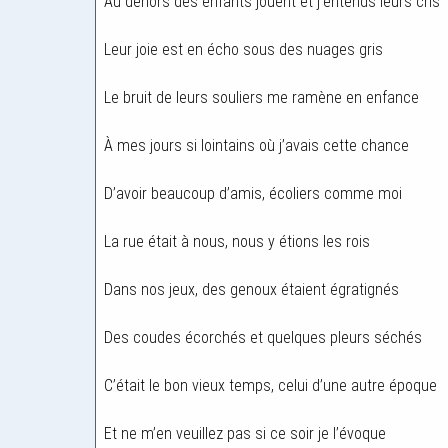
Au dehors des enfants jouent et j’entends leurs cris
Leur joie est en écho sous des nuages gris
Le bruit de leurs souliers me ramène en enfance
À mes jours si lointains où j’avais cette chance
D’avoir beaucoup d’amis, écoliers comme moi
La rue était à nous, nous y étions les rois
Dans nos jeux, des genoux étaient égratignés
Des coudes écorchés et quelques pleurs séchés
C’était le bon vieux temps, celui d’une autre époque
Et ne m’en veuillez pas si ce soir je l’évoque