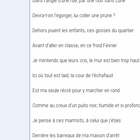
Dans l’angle d’une rue, par une nuit sans Lune
Devra-t-on l’égorger, lui coller une prune ?
Dehors jouent les enfants, ces gosses du quartier
Avant d’aller en classe, en ce froid Février
Je n’entends que leurs cris, le mur est bien trop haut
Ici où tout est laid, la cour de l’échafaud
Est ma seule récré pour y marcher en rond
Comme au creux d’un puits noir, humide et si profon
Je pense à ces marmots, à celui que j’étais
Derrière les barreaux de ma maison d’arrêt