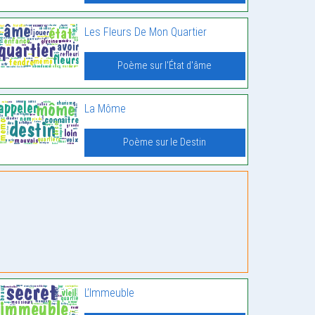
Les Fleurs De Mon Quartier
Poème sur l'État d'âme
La Môme
Poème sur le Destin
L’Immeuble