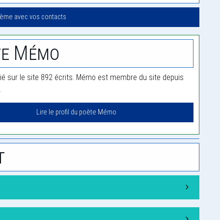
oème avec vos contacts
te Mémo
é sur le site 892 écrits. Mémo est membre du site depuis
.
Lire le profil du poète Mémo
t