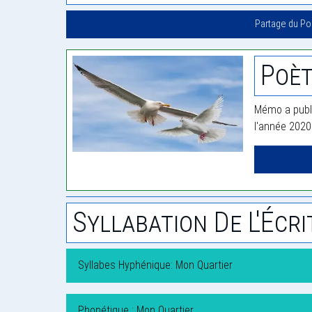
Partage du P
Poè
Mémo a publi
l'année 2020
Syllabation De L'Écri
Syllabes Hyphénique: Mon Quartier
Phonétique : Mon Quartier