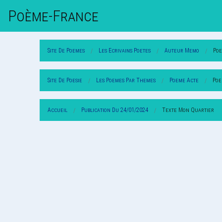
Poème-Fr
Ance
Site De Poemes
Les Ecrivains Poetes
Auteur Memo
Po
Site De Poesie
Les Poemes Par Themes
Poeme Acte
Poe
Accueil
Publication Du 24/01/2024
Texte Mon Quartier