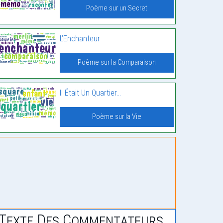
Poème sur un Secret
L’Enchanteur
Poème sur la Comparaison
Il Était Un Quartier…
Poème sur la Vie
Texte Des Commentateurs